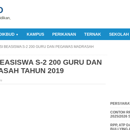
O
idikan,
DIKBUD
KAMPUS
PERIKANAN
TERNAK
SEKOLAH
▼
KSI BEASISWA S-2 200 GURU DAN PEGAWAS MADRASAH
BEASISWA S-2 200 GURU DAN
SAH TAHUN 2019
ru
PERSYARAT
CONTOH RP
2025/2026
RPP, ATP 
BULLYING