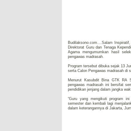
Budilaksono.com....Salam Inspirat
Direktorat Guru dan Tenaga Kepend
Agama mengumumkan hasil seleks
pengawas madrasah.
Program tersebut dibuka sejak 13 J
serta Calon Pengawas madrasah di s
Menurut Kasubdit Bina GTK RA Si
pengawas madrasah ini bersifat se
pendidikan jenjang dalam jangka wak
“Guru yang mengikuti program in
semester dan kembali lagi menjalan
dalam keterangannya di Jakarta, Juma