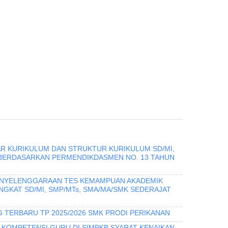
R KURIKULUM DAN STRUKTUR KURIKULUM SD/MI,
 BERDASARKAN PERMENDIKDASMEN NO. 13 TAHUN
PENYELENGGARAAN TES KEMAMPUAN AKADEMIK
INGKAT SD/MI, SMP/MTs, SMA/MA/SMK SEDERAJAT
 TERBARU TP 2025/2026 SMK PRODI PERIKANAN
I KOMPETENSI GURU DI SIMPKB SYARAT KENAIKAN