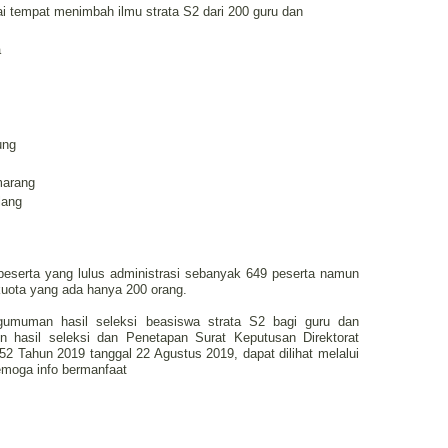
ai tempat menimbah ilmu strata S2 dari 200 guru dan
a
ung
marang
lang
serta yang lulus administrasi sebanyak 649 peserta namun
kuota yang ada hanya 200 orang.
ngumuman hasil seleksi beasiswa strata S2 bagi guru dan
 hasil seleksi dan Penetapan Surat Keputusan Direktorat
2 Tahun 2019 tanggal 22 Agustus 2019, dapat dilihat melalui
emoga info bermanfaat