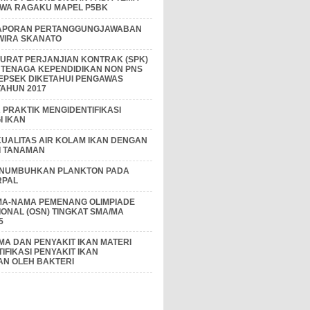
IWA RAGAKU MAPEL P5BK
APORAN PERTANGGUNGJAWABAN
 WIRA SKANATO
I SURAT PERJANJIAN KONTRAK (SPK)
 TENAGA KEPENDIDIKAN NON PNS
EPSEK DIKETAHUI PENGAWAS
AHUN 2017
PRAKTIK MENGIDENTIFIKASI
 IKAN
KUALITAS AIR KOLAM IKAN DENGAN
I TANAMAN
ENUMBUHKAN PLANKTON PADA
RPAL
MA-NAMA PEMENANG OLIMPIADE
IONAL (OSN) TINGKAT SMA/MA
5
A DAN PENYAKIT IKAN MATERI
IFIKASI PENYAKIT IKAN
AN OLEH BAKTERI