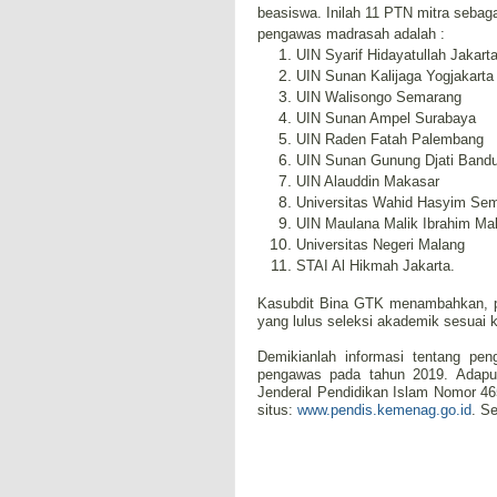
beasiswa. Inilah 11 PTN mitra sebag
pengawas madrasah adalah :
UIN Syarif Hidayatullah Jakart
UIN Sunan Kalijaga Yogjakarta
UIN Walisongo Semarang
UIN Sunan Ampel Surabaya
UIN Raden Fatah Palembang
UIN Sunan Gunung Djati Band
UIN Alauddin Makasar
Universitas Wahid Hasyim Se
UIN Maulana Malik Ibrahim Ma
Universitas Negeri Malang
STAI Al Hikmah Jakarta.
Kasubdit Bina GTK menambahkan, pe
yang lulus seleksi akademik sesuai 
Demikianlah informasi tentang pe
pengawas pada tahun 2019. Adapun
Jenderal Pendidikan Islam Nomor 465
situs:
www.pendis.kemenag.go.id
. S