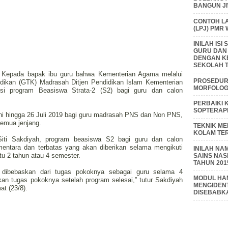
BANGUN J
CONTOH L
(LPJ) PMR
INILAH IS
GURU DAN
DENGAN K
SEKOLAH T
if, Kepada bapak ibu guru bahwa Kementerian Agama melalui
PROSEDUR 
idikan (GTK) Madrasah Ditjen Pendidikan Islam Kementerian
MORFOLOGI
i program Beasiswa Strata-2 (S2) bagi guru dan calon
PERBAIKI 
SOPTERAP
uni hingga 26 Juli 2019 bagi guru madrasah PNS dan Non PNS,
emua jenjang.
TEKNIK M
KOLAM TE
ti Sakdiyah, program beasiswa S2 bagi guru dan calon
mentara dan terbatas yang akan diberikan selama mengikuti
INILAH NA
tu 2 tahun atau 4 semester.
SAINS NAS
TAHUN 201
i dibebaskan dari tugas pokoknya sebagai guru selama 4
MODUL HAM
kan tugas pokoknya setelah program selesai,” tutur Sakdiyah
MENGIDENT
t (23/8).
DISEBABK