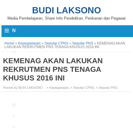
BUDI LAKSONO
Media Pembelajaran, Share Info Pendidikan, Perikanan dan Pegawai
≡
N
a
Home
»
Kepegawaian
»
Seputar CPNS
»
Seputar PNS
»
KEMENAG AKAN
LAKUKAN REKRUTMEN PNS TENAGA KHUSUS 2016 INI
vi
KEMENAG AKAN LAKUKAN
g
REKRUTMEN PNS TENAGA
a
KHUSUS 2016 INI
si
Posted by BUDI LAKSONO
» Kepegawaian
,
» Seputar CPNS
,
» Seputar PNS
M
e
n