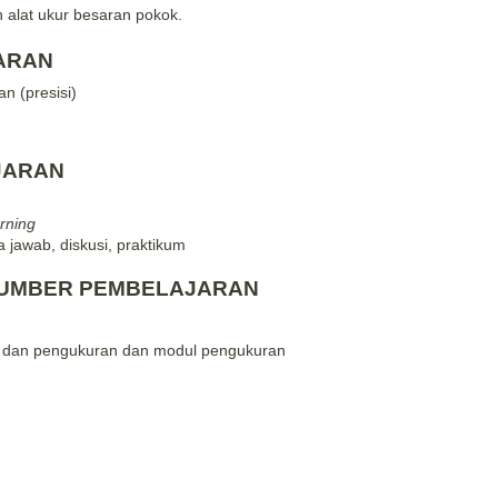
alat ukur besaran pokok.
ARAN
an (presisi)
JARAN
rning
a jawab,
diskusi,
praktikum
SUMBER PEMBELAJARAN
r dan pengukuran dan modul pengukuran