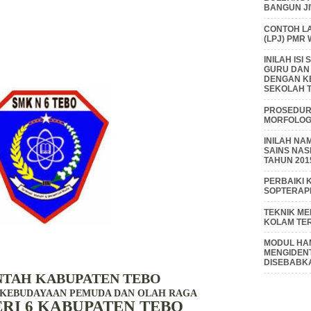
BANGUN J
CONTOH L
(LPJ) PMR
INILAH IS
GURU DAN
DENGAN K
SEKOLAH T
PROSEDUR 
MORFOLOGI
INILAH NA
SAINS NAS
TAHUN 201
PERBAIKI 
SOPTERAP
TEKNIK M
KOLAM TE
MODUL HAM
MENGIDENT
DISEBABK
NTAH KABUPATEN TEBO
N KEBUDAYAAN PEMUDA DAN OLAH RAGA
RI 6 KABUPATEN TEBO