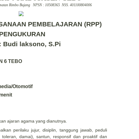
amatan Rimbo Bujang NPSN : 10508365 NSS. 401100804006
SANAAN PEMBELAJARAN (RP
P)
PENGUKURAN
: Budi laksono, S.Pi
N 6 TEBO
edia/Otomotif
menit
an ajaran agama yang dianutnya.
an perilaku jujur, disiplin, tanggung jawab, peduli
 toleran, damai), santun, responsif dan proaktif dan