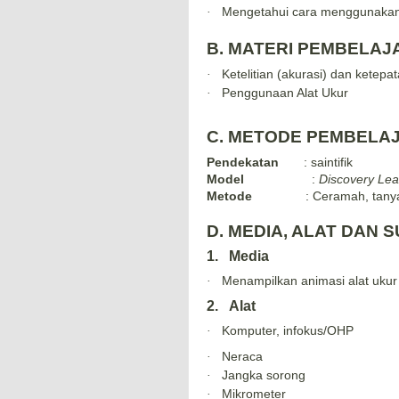
Mengetahui cara menggunakan 
·
B.
MATERI PEMBELAJ
Ketelitian (akurasi) dan ketepat
·
Penggunaan Alat Ukur
·
C. M
ETODE PEMBELA
Pendekatan
:
saintifik
Model
:
Discovery Lea
Metode
:
Ceramah, tany
D.
MEDIA, ALAT DAN 
1.
Media
Menampilkan animasi alat uku
·
2.
Alat
Komputer, infokus/OHP
·
Neraca
·
J
angka sorong
·
M
ikrometer
·