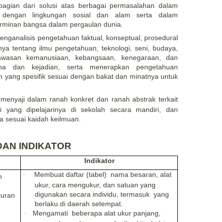
agian dari solusi atas berbagai permasalahan dalam
if dengan lingkungan sosial dan alam serta dalam
rminan bangsa dalam pergaulan dunia.
ganalisis pengetahuan faktual, konseptual, prosedural
nya tentang ilmu pengetahuan, teknologi, seni, budaya,
wasan kemanusiaan, kebangsaan, kenegaraan, dan
ena dan kejadian, serta menerapkan pengetahuan
n yang spesifik sesuai dengan bakat dan minatnya untuk
menyaji dalam ranah konkret dan ranah abstrak terkait
yang dipelajarinya di sekolah secara mandiri, dan
sesuai kaidah keilmuan.
AN INDIKATOR
Indikator
Membuat daftar (tabel) nama besaran, alat
·
n
ukur, cara mengukur, dan satuan yang
digunakan secara individu, termasuk yang
turan
berlaku di daerah setempat.
Mengamati beberapa alat ukur panjang,
·