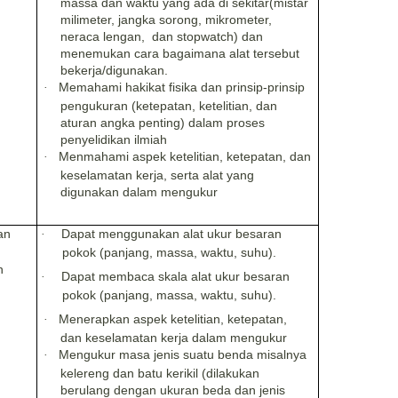
massa dan waktu yang ada di sekitar(
mistar
milimeter, jangka sorong, mikrometer,
neraca lengan, dan stopwatch)
dan
menemukan cara bagaimana alat tersebut
bekerja/digunakan
.
Memahami
hakikat fisika dan prinsip-prinsip
·
pengukuran (ketepatan, ketelitian, dan
aturan angka penting) dalam proses
penyelidikan ilmiah
Menmahami
aspek ketelitian, ketepatan, dan
·
keselamatan kerja, serta alat yang
digunakan dalam mengukur
an
Dapat
menggunakan alat ukur
besaran
·
pokok (panjang, massa, waktu, suhu).
n
Dapat membaca skala
alat ukur
besaran
·
pokok (panjang, massa, waktu, suhu).
Menerapkan aspek ketelitian, ketepatan,
·
dan keselamatan kerja dalam mengukur
Mengukur masa jenis suatu benda misalnya
·
kelereng dan batu kerikil (dilakukan
berulang dengan ukuran beda dan jenis