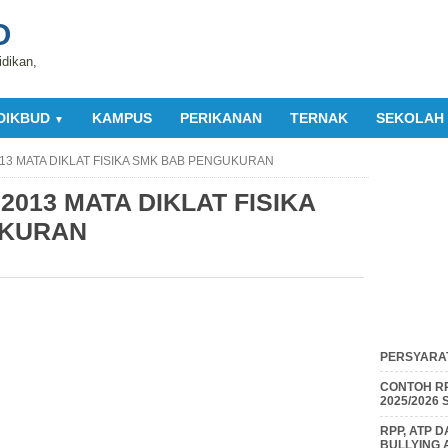
O
idikan,
DIKBUD
KAMPUS
PERIKANAN
TERNAK
SEKOLAH
▼
13 MATA DIKLAT FISIKA SMK BAB PENGUKURAN
013 MATA DIKLAT FISIKA
UKURAN
PERSYARAT
CONTOH RP
2025/2026
RPP, ATP 
BULLYING