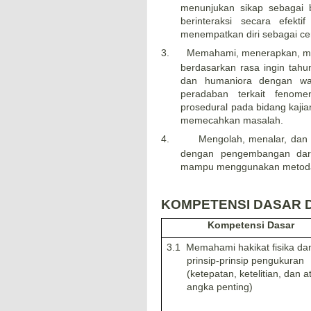
menunjukan sikap sebagai b
berinteraksi secara efekt
menempatkan diri sebagai ce
3.
Memahami, menerapkan, men
berdasarkan rasa ingin tahu
dan humaniora dengan wa
peradaban terkait fenom
prosedural pada bidang kajia
memecahkan masalah.
4.
Mengolah, menalar, dan 
dengan pengembangan dari 
mampu menggunakan metoda 
KOMPETENSI DASAR D
Kompetensi Dasar
3.1
Memahami hakikat fisika da
prinsip-prinsip pengukuran
(ketepatan, ketelitian, dan a
angka penting)