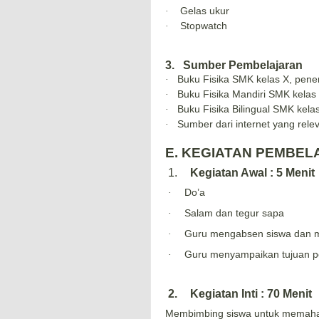
G
elas ukur
·
S
topwatch
·
3.
Sumber Pembelajaran
Buku Fisika SM
K
kelas X
, pener
·
Buku Fisika
Mandiri
SM
K
kelas
·
Buku Fisika Bilingual SMK kela
·
Sumber dari internet yang rele
·
E.
KEGIATAN PEMBEL
1.
Kegiatan Awal : 5 Menit
Do’a
·
Salam dan tegur sapa
·
Guru mengabsen siswa dan 
·
Guru menyampaikan tujuan pem
·
2.
Kegiatan Inti : 70 Menit
Membimbing siswa untuk memaha