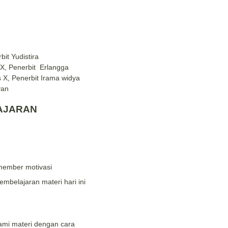
bit Yudistira
 X,
Penerbit Erlangga
s X, Penerbit Irama widya
van
AJARAN
member motivasi
belajaran materi hari ini
mi materi dengan cara