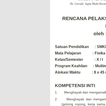
Jln. Garuda Sapta Mulia Kec
RENCANA PELAK
oleh 
Satuan Pendidikan :
SMK
Mata Pelajaran
:
Fisika
Kelas/Semester
: X
/ I
Program Keahlian : Multim
Alokasi Waktu :
8
x 45 
KOMPETENSI INTI
:
1.
Menghayati dan mengamalk
2.
Menghayati dan mengamalk
(gotong royong, kerja sama,