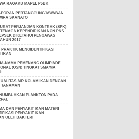
IWA RAGAKU MAPEL P5BK
APORAN PERTANGGUNGJAWABAN
 WIRA SKANATO
I SURAT PERJANJIAN KONTRAK (SPK)
 TENAGA KEPENDIDIKAN NON PNS
EPSEK DIKETAHUI PENGAWAS
AHUN 2017
PRAKTIK MENGIDENTIFIKASI
 IKAN
MA-NAMA PEMENANG OLIMPIADE
IONAL (OSN) TINGKAT SMA/MA
5
KUALITAS AIR KOLAM IKAN DENGAN
I TANAMAN
ENUMBUHKAN PLANKTON PADA
RPAL
A DAN PENYAKIT IKAN MATERI
IFIKASI PENYAKIT IKAN
AN OLEH BAKTERI