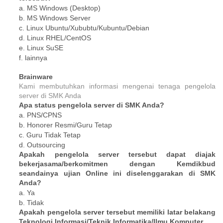
a. MS Windows (Desktop)
b. MS Windows Server
c. Linux Ubuntu/Xububtu/Kubuntu/Debian
d. Linux RHEL/CentOS
e. Linux SuSE
f. lainnya
Brainware
Kami membutuhkan informasi mengenai tenaga pengelola
server di SMK Anda
Apa status pengelola server di SMK Anda?
a. PNS/CPNS
b. Honorer Resmi/Guru Tetap
c. Guru Tidak Tetap
d. Outsourcing
Apakah pengelola server tersebut dapat diajak
bekerjasama/berkomitmen dengan Kemdikbud
seandainya ujian Online ini diselenggarakan di SMK
Anda?
a. Ya
b. Tidak
Apakah pengelola server tersebut memiliki latar belakang
Teknologi Informasi/Teknik Informatika/Ilmu Komputer