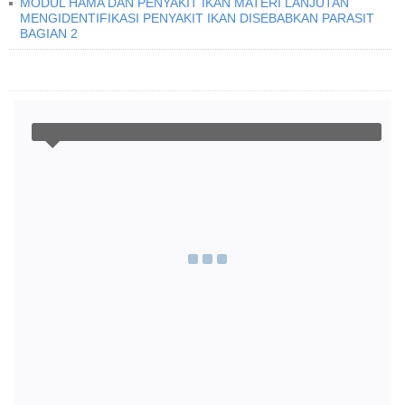
MODUL HAMA DAN PENYAKIT IKAN MATERI LANJUTAN
MENGIDENTIFIKASI PENYAKIT IKAN DISEBABKAN PARASIT
BAGIAN 2