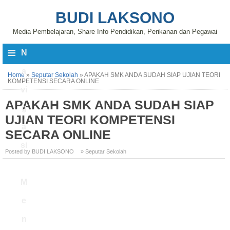
BUDI LAKSONO
Media Pembelajaran, Share Info Pendidikan, Perikanan dan Pegawai
≡
N
a
Home
»
Seputar Sekolah
»
APAKAH SMK ANDA SUDAH SIAP UJIAN TEORI
KOMPETENSI SECARA ONLINE
vi
APAKAH SMK ANDA SUDAH SIAP
g
UJIAN TEORI KOMPETENSI
a
SECARA ONLINE
si
Posted by BUDI LAKSONO
» Seputar Sekolah
M
e
n