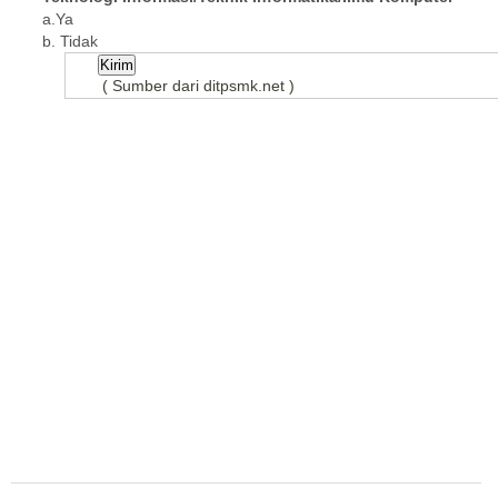
a.Ya
b. Tidak
( Sumber dari ditpsmk.net )