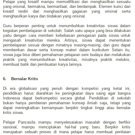
Pelajar yang kreatif mampu memodifikasi dan menghasilkan sesuatu
yang orisinal, bermakna, bermanfaat, dan berdampak. Elemen kunci dari
kreatif terdiri dari menghasilkan gagasan yang orisinal serta
menghasilkan karya dan tindakan yang orisinal.
Guru berperan penting untuk menumbuhkan kreativitas siswa dalam
kegiatan pembelajaran di sekolah. Salah satu upaya yang bisa dilakukan
yaitu dengan cara memberi kebebasan penugasan pada siswa untuk
mengasah kreativitas mereka. Artinya, siswa dapat menentukan
pembelajaran sesuai dengan minatnya masing-masing, dan guru dapat
memberikan dasar serta konsep materi dalam kurikulum Selain itu,
siswa juga bisa diberi pemahaman pelajaran seni budaya dan melakukan
praktik yang menumbuhkan kreativitas, misalnya praktik melukis,
membuat batik dan pembuatan karya lainnya.
6.
Bernalar Kritis
Di era globalisasi yang penuh dengan kompetisi yang ketat ini,
pendidikan harus diarahkan ke peningkatan daya saing agar bangsa
Indonesia dapat berkompetisi secara global. Pendidikan di sekolah
bukan hanya pemberian pemahaman konsep ilmiah saja, tetapi yang
dapat meningkatkan kemampuan berpikir tingkat tinggi atau bernalar
kritis siswa.
Pelajar Pancasila mampu menyelesaiakan masalah dengan berfikir
rasional, mampu menciptakan hal-hal yang baru. Berpikir kritis
merupakan sebuah proses di mana pelajar harus membuat penilaian