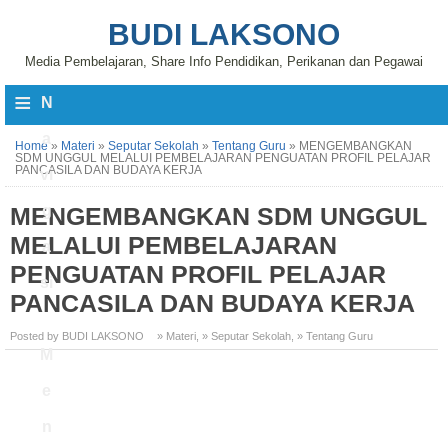
BUDI LAKSONO
Media Pembelajaran, Share Info Pendidikan, Perikanan dan Pegawai
≡
N
a
Home
»
Materi
»
Seputar Sekolah
»
Tentang Guru
»
MENGEMBANGKAN
SDM UNGGUL MELALUI PEMBELAJARAN PENGUATAN PROFIL PELAJAR
PANCASILA DAN BUDAYA KERJA
vi
MENGEMBANGKAN SDM UNGGUL
g
MELALUI PEMBELAJARAN
a
PENGUATAN PROFIL PELAJAR
si
PANCASILA DAN BUDAYA KERJA
Posted by BUDI LAKSONO
» Materi
,
» Seputar Sekolah
,
» Tentang Guru
M
e
n