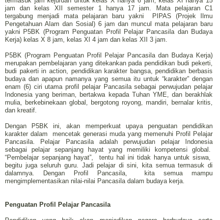
termasuk jam kejuruan untuk kelas X hanya 6 jam, kelas XI hanya 15
jam dan kelas XII semester 1 hanya 17 jam. Mata pelajaran C1
tergabung menjadi mata pelajaran baru yakni
PIPAS (Projek Ilmu
Pengetahuan Alam dan Sosial) 6 jam dan muncul mata pelajaran baru
yakni P5BK (Program Penguatan Profil Pelajar Pancasila dan Budaya
Kerja) kelas X 8 jam, kelas XI 4 jam dan kelas XII 3 jam.
P5BK (Program Penguatan Profil Pelajar Pancasila dan Budaya Kerja)
merupakan pembelajaran yang ditekankan pada pendidikan budi pekerti,
budi pakerti in action, pendidikan karakter bangsa, pendidikan berbasis
budaya dan apapun namanya yang semua itu untuk “karakter” dengan
enam (6) ciri utama profil pelajar Pancasila sebagai perwujudan pelajar
Indonesia yang beriman, bertakwa kepada Tuhan YME, dan berakhlak
mulia, berkebinekaan global, bergotong royong, mandiri, bernalar kritis,
dan kreatif.
Dengan P5BK ini, akan memperkuat upaya penguatan pendidikan
karakter dalam
mencetak generasi muda yang memenuhi Profil Pelajar
Pancasila. Pelajar Pancasila adalah perwujudan pelajar Indonesia
sebagai pelajar sepanjang hayat yang memiliki kompetensi global.
“Pembelajar sepanjang hayat”,
tentu hal ini tidak hanya untuk siswa,
begitu juga seluruh guru. Jadi pelajar di sini, kita semua termasuk di
dalamnya. Dengan Profil Pancasila,
kita semua mampu
mengimplementasikan nilai-nilai Pancasila dalam budaya kerja.
Penguatan Profil Pelajar Pancasila