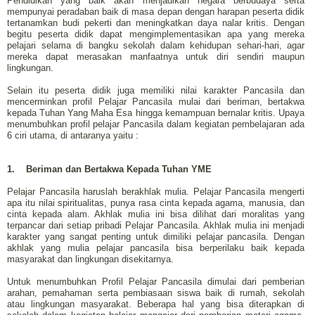
Pendidikan yang baik akan menjadikan negara berbudaya serta
mempunyai peradaban baik di masa depan dengan harapan peserta didik
tertanamkan budi pekerti dan meningkatkan daya nalar kritis. Dengan
begitu peserta didik dapat mengimplementasikan apa yang mereka
pelajari selama di bangku sekolah dalam kehidupan sehari-hari, agar
mereka dapat merasakan manfaatnya untuk diri sendiri maupun
lingkungan.
Selain itu peserta didik juga memiliki nilai karakter Pancasila dan
mencerminkan profil Pelajar Pancasila mulai dari beriman, bertakwa
kepada Tuhan Yang Maha Esa hingga kemampuan bernalar kritis. Upaya
menumbuhkan profil pelajar Pancasila dalam kegiatan pembelajaran ada
6 ciri utama, di antaranya yaitu :
1.
Beriman dan Bertakwa Kepada Tuhan YME
Pelajar Pancasila haruslah berakhlak mulia. Pelajar Pancasila mengerti
apa itu nilai spiritualitas, punya rasa cinta kepada agama, manusia, dan
cinta kepada alam. Akhlak mulia ini bisa dilihat dari moralitas yang
terpancar dari setiap pribadi Pelajar Pancasila. Akhlak mulia ini menjadi
karakter yang sangat penting untuk dimiliki pelajar pancasila. Dengan
akhlak yang mulia pelajar pancasila bisa berperilaku baik kepada
masyarakat dan lingkungan disekitarnya.
Untuk menumbuhkan Profil Pelajar Pancasila dimulai dari pemberian
arahan, pemahaman serta pembiasaan siswa baik di rumah, sekolah
atau lingkungan masyarakat. Beberapa hal yang bisa diterapkan di