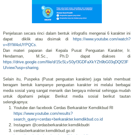
Penjelasan secara rinci dalam bentuk infografis mengenai 6 karakter ini
dapat diklik atau disimak di
https://www.youtube.com/watch?
v=8YM4oUYPQCs.
Dan materi paparan dari Kepala Pusat Penguatan Karakter, Ir.
Hendarman, M.Sc., Ph.D dapat diakses di
https://drive.google.com/file/d/15c5LvS0yf3GDFaXkYZh9bG03qDQf23F
U/view?usp=sharing
.
Selain itu, Puspeka (Pusat penguatan karakter) juga telah membuat
beragam bentuk kampanye penguatan karakter ini melalui berbagai
media sosial yang sangat menarik dan bergaya milenial sehingga mudah
untuk dipahami pelajar. Berikut media sosial berikut tautan
selengkapnya:
Youtube dan facebook Cerdas Berkarakter Kemdikbud RI
https://www.youtube.com/results?
search_query=cerdas+berkarakter.kemdikbud.co.id
Instagram @cerdasberkarakter.kemdikbudri
cerdasberkarakter.kemdikbud.go.id