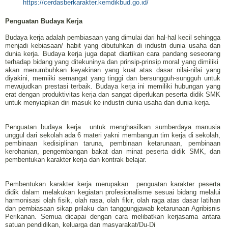
https://cerdasberkarakter.kemdikbud.go.id/
Penguatan Budaya Kerja
Budaya kerja adalah pembiasaan yang dimulai dari hal-hal kecil sehingga
menjadi kebiasaan/ habit yang dibutuhkan di industri dunia usaha dan
dunia kerja. Budaya kerja juga dapat diartikan cara pandang seseorang
terhadap bidang yang ditekuninya dan prinsip-prinsip moral yang dimiliki
akan menumbuhkan keyakinan yang kuat atas dasar nilai-nilai yang
diyakini, memiiki semangat yang tinggi dan bersungguh-sungguh untuk
mewujudkan prestasi terbaik. Budaya kerja ini memiliki hubungan yang
erat dengan produktivitas kerja dan sangat diperlukan peserta didik SMK
untuk menyiapkan diri masuk ke industri dunia usaha dan dunia kerja.
Penguatan budaya kerja
untuk menghasilkan sumberdaya manusia
unggul dari sekolah ada 6 materi yakni membangun tim kerja di sekolah,
pembinaan kedisiplinan taruna, pembinaan ketarunaan, pembinaan
kerohanian, pengembangan bakat dan minat peserta didik SMK, dan
pembentukan karakter kerja dan kontrak belajar.
Pembentukan
karakter kerja merupakan
penguatan karakter peserta
didik dalam melakukan kegiatan profesionalisme sesuai bidang melalui
harmonisasi olah fisik, olah rasa, olah fikir, olah raga atas dasar latihan
dan pembiasaan sikap prilaku dan tanggungjawab ketarunaan Agribisnis
Perikanan. Semua dicapai dengan cara melibatkan kerjasama antara
satuan pendidikan, keluarga dan masyarakat/Du-Di