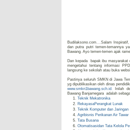
Budilaksono.com....Salam Inspirati
dan putra putri temen-temannya 
Bawang. Ayo temen-temen ajak ram
Dan kepada
bapak ibu masyarakat d
mengetahui tentang informasi P
langsung ke sekolah atau buka websi
Pastinya seluruh SMKN di Jawa Ten
yg dipublikasikan oleh dinas pendid
www.smkn1bawang.sch.id.
Inilah d
Bawang Banjarnegara
adalah sebagai
Teknik Mekatronika
RekayasaPerangkat Lunak
Teknik Komputer dan Jaringan
Agribisnis Perikanan Air Tawar
Tata Busana
Otomatisasidan Tata Kelola Pe