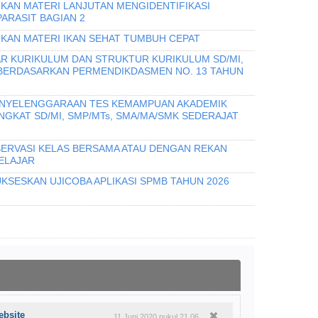
IKAN MATERI LANJUTAN MENGIDENTIFIKASI
PARASIT BAGIAN 2
IKAN MATERI IKAN SEHAT TUMBUH CEPAT
R KURIKULUM DAN STRUKTUR KURIKULUM SD/MI,
 BERDASARKAN PERMENDIKDASMEN NO. 13 TAHUN
PENYELENGGARAAN TES KEMAMPUAN AKADEMIK
INGKAT SD/MI, SMP/MTs, SMA/MA/SMK SEDERAJAT
ERVASI KELAS BERSAMA ATAU DENGAN REKAN
ELAJAR
KSESKAN UJICOBA APLIKASI SPMB TAHUN 2026
ebsite
11 Juni 2020 pukul 21.06