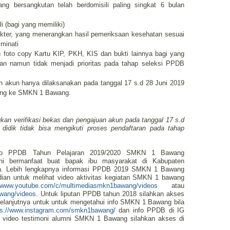
ng bersangkutan telah berdomisili paling singkat 6 bulan
i (bagi yang memiliki)
okter, yang menerangkan hasil pemeriksaan kesehatan sesuai
minati
foto copy Kartu KIP, PKH, KIS dan bukti lainnya bagi yang
an namun tidak menjadi prioritas pada tahap seleksi PPDB
an akun hanya dilaksanakan pada tanggal 17 s.d 28 Juni 2019
sung ke SMKN 1 Bawang.
ukan verifikasi bekas dan pengajuan akun pada tanggal 17 s.d
didik tidak bisa mengikuti proses pendaftaran pada tahap
 info PPDB Tahun Pelajaran 2019/2020 SMKN 1 Bawang
ini bermanfaat buat bapak ibu masyarakat di Kabupaten
nya. Lebih lengkapnya informasi PPDB 2019 SMKN 1 Bawang
ian untuk melihat video aktivitas kegiatan SMKN 1 bawang
//www.youtube.com/c/multimediasmkn1bawang/videos
atau
wang/videos
. Untuk liputan PPDB tahun 2018 silahkan akses
Selanjutnya untuk untuk mengetahui info SMKN 1 Bawang bila
ps://www.instagram.com/smkn1bawang/
dan info PPDB di IG
video testimoni alumni SMKN 1 Bawang silahkan akses di