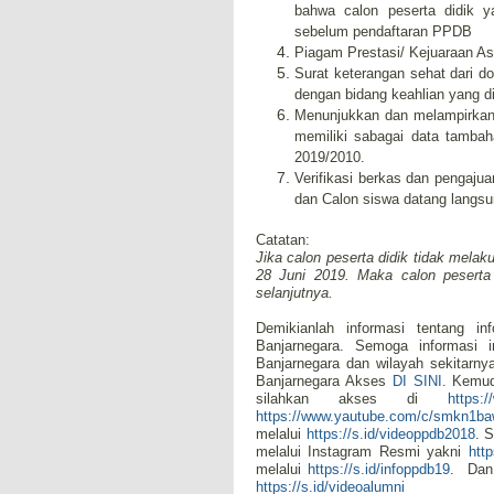
bahwa calon peserta didik ya
sebelum pendaftaran PPDB
Piagam Prestasi/ Kejuaraan Asl
Surat keterangan sehat dari d
dengan bidang keahlian yang di
Menunjukkan dan melampirkan 
memiliki sabagai data tambah
2019/2010.
Verifikasi berkas dan pengaju
dan Calon siswa datang lang
Catatan:
Jika calon peserta didik tidak melak
28 Juni 2019. Maka calon peserta 
selanjutnya.
Demikianlah informasi tentang
Banjarnegara. Semoga informasi 
Banjarnegara dan wilayah sekitar
Banjarnegara Akses
DI SINI
. Kemud
silahkan akses di
https:
https://www.yautube.com/c/smkn1ba
melalui
https://s.id/videoppdb2018
. 
melalui Instagram Resmi yakni
htt
melalui
https://s.id/infoppdb19
. Dan 
https://s.id/videoalumni