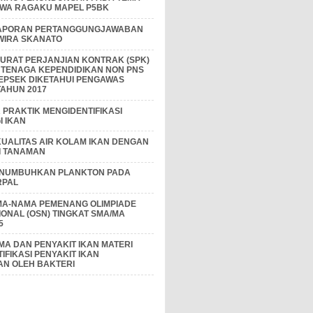
IWA RAGAKU MAPEL P5BK
APORAN PERTANGGUNGJAWABAN
 WIRA SKANATO
I SURAT PERJANJIAN KONTRAK (SPK)
 TENAGA KEPENDIDIKAN NON PNS
EPSEK DIKETAHUI PENGAWAS
AHUN 2017
PRAKTIK MENGIDENTIFIKASI
 IKAN
KUALITAS AIR KOLAM IKAN DENGAN
I TANAMAN
ENUMBUHKAN PLANKTON PADA
RPAL
MA-NAMA PEMENANG OLIMPIADE
IONAL (OSN) TINGKAT SMA/MA
5
A DAN PENYAKIT IKAN MATERI
IFIKASI PENYAKIT IKAN
AN OLEH BAKTERI