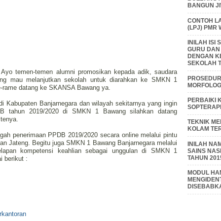
BANGUN J
CONTOH L
(LPJ) PMR
INILAH IS
GURU DAN
DENGAN K
SEKOLAH T
f, Ayo temen-temen alumni promosikan kepada adik, saudara
PROSEDUR 
yang mau melanjutkan sekolah untuk diarahkan ke SMKN 1
MORFOLOGI
e-rame datang ke SKANSA Bawang ya.
PERBAIKI 
i Kabupaten Banjarnegara dan wilayah sekitarnya yang ingin
SOPTERAP
PDB tahun 2019/2020 di SMKN 1 Bawang silahkan datang
tenya.
TEKNIK M
KOLAM TE
gah penerimaan PPDB 2019/2020 secara online melalui pintu
ikan Jateng. Begitu juga SMKN 1 Bawang Banjarnegara melalui
INILAH NA
elapan kompetensi keahlian sebagai unggulan di SMKN 1
SAINS NAS
TAHUN 201
 berikut :
MODUL HAM
MENGIDENT
DISEBABK
rkantoran