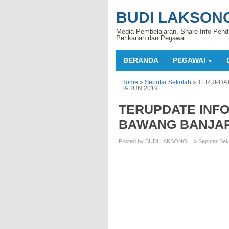
BUDI LAKSON
Media Pembelajaran, Share Info Pend
Perikanan dan Pegawai
BERANDA
PEGAWAI
▼
Home
»
Seputar Sekolah
»
TERUPDAT
TAHUN 2019
TERUPDATE INFO
BAWANG BANJAR
Posted by BUDI LAKSONO
» Seputar Sek