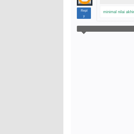
Repl
minimal nilai akh
y