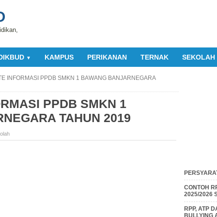
O
idikan,
DIKBUD
KAMPUS
PERIKANAN
TERNAK
SEKOLAH
▼
E INFORMASI PPDB SMKN 1 BAWANG BANJARNEGARA
RMASI PPDB SMKN 1
NEGARA TAHUN 2019
olah
PERSYARAT
CONTOH RP
2025/2026
RPP, ATP 
BULLYING