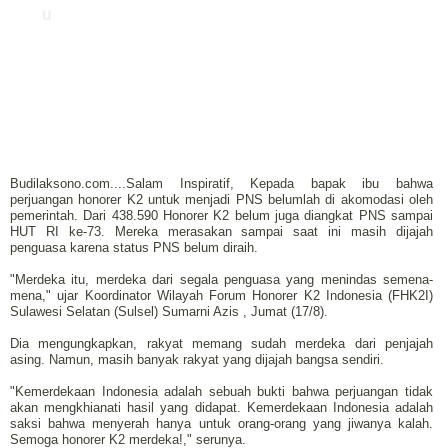
u
Budilaksono.com....Salam Inspiratif, Kepada bapak ibu bahwa
perjuangan honorer K2 untuk menjadi PNS belumlah di akomodasi oleh
pemerintah. Dari 438.590 Honorer K2 belum juga diangkat PNS sampai
HUT RI ke-73. Mereka merasakan sampai saat ini masih dijajah
penguasa karena status PNS belum diraih.
"Merdeka itu, merdeka dari segala penguasa yang menindas semena-
mena," ujar Koordinator Wilayah Forum Honorer K2 Indonesia (FHK2I)
Sulawesi Selatan (Sulsel) Sumarni Azis , Jumat (17/8).
Dia mengungkapkan, rakyat memang sudah merdeka dari penjajah
asing. Namun, masih banyak rakyat yang dijajah bangsa sendiri.
"Kemerdekaan Indonesia adalah sebuah bukti bahwa perjuangan tidak
akan mengkhianati hasil yang didapat. Kemerdekaan Indonesia adalah
saksi bahwa menyerah hanya untuk orang-orang yang jiwanya kalah.
Semoga honorer K2 merdeka!," serunya.