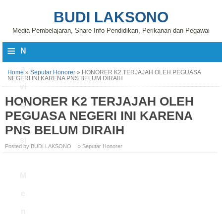
BUDI LAKSONO
Media Pembelajaran, Share Info Pendidikan, Perikanan dan Pegawai
≡
N
a
Home
»
Seputar Honorer
»
HONORER K2 TERJAJAH OLEH PEGUASA
NEGERI INI KARENA PNS BELUM DIRAIH
vi
HONORER K2 TERJAJAH OLEH
g
PEGUASA NEGERI INI KARENA
a
PNS BELUM DIRAIH
si
Posted by BUDI LAKSONO
» Seputar Honorer
M
e
n