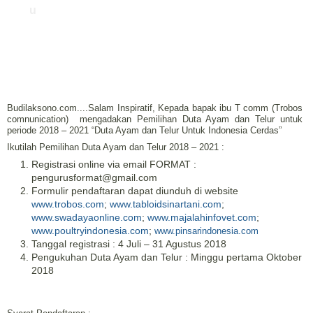
u
Budilaksono.com....Salam Inspiratif, Kepada bapak ibu T comm (Trobos
comnunication)
mengadakan Pemilihan Duta Ayam dan Telur untuk
periode 2018 – 2021 “Duta Ayam dan Telur Untuk Indonesia Cerdas”
Ikutilah Pemilihan Duta Ayam dan Telur 2018 – 2021 :
Registrasi online via email FORMAT :
pengurusformat@gmail.com
Formulir pendaftaran dapat diunduh di website
www.trobos.com
;
www.tabloidsinartani.com
;
www.swadayaonline.com
;
www.majalahinfovet.com
;
www.poultryindonesia.com
;
www.pinsarindonesia.com
Tanggal registrasi : 4 Juli – 31 Agustus 2018
Pengukuhan Duta Ayam dan Telur : Minggu pertama Oktober
2018