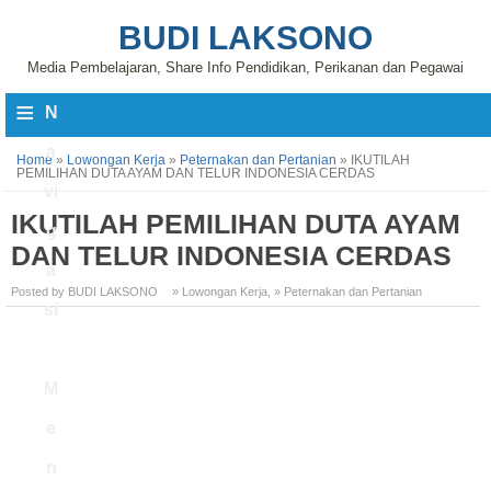
BUDI LAKSONO
Media Pembelajaran, Share Info Pendidikan, Perikanan dan Pegawai
≡
N
a
Home
»
Lowongan Kerja
»
Peternakan dan Pertanian
»
IKUTILAH
PEMILIHAN DUTA AYAM DAN TELUR INDONESIA CERDAS
vi
IKUTILAH PEMILIHAN DUTA AYAM
g
DAN TELUR INDONESIA CERDAS
a
Posted by BUDI LAKSONO
» Lowongan Kerja
,
» Peternakan dan Pertanian
si
M
e
n