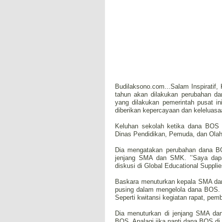
Budilaksono.com...Salam Inspirati
tahun akan dilakukan perubahan dar
yang dilakukan pemerintah pusat i
diberikan kepercayaan dan keleluas
Keluhan sekolah ketika dana BOS s
Dinas Pendidikan, Pemuda, dan Olahr
Dia mengatakan perubahan dana BOS
jenjang SMA dan SMK. ’’Saya dapat
diskusi di Global Educational Suppli
Baskara menuturkan kepala SMA dan 
pusing dalam mengelola dana BOS. 
Seperti kwitansi kegiatan rapat, pemb
Dia menuturkan di jenjang SMA da
BOS. Apalagi jika nanti dana BOS di 