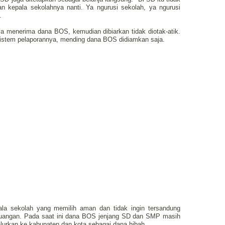
an kepala sekolahnya nanti. Ya ngurusi sekolah, ya ngurusi
.
ya menerima dana BOS, kemudian dibiarkan tidak diotak-atik.
sistem pelaporannya, mending dana BOS didiamkan saja.
la sekolah yang memilih aman dan tidak ingin tersandung
euangan. Pada saat ini dana BOS jenjang SD dan SMP masih
isalurkan ke kabupaten dan kota sebagai dana hibah.