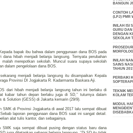
BANGUN J
CONTOH L
(LPJ) PMR
INILAH IS
GURU DAN
DENGAN K
SEKOLAH T
PROSEDUR 
MORFOLOGI
f, Kepada bapak ibu bahwa dalam penggunaan dana BOS pada
i dana hibah menjadi belanja langsung. Ternyata perubahan
INILAH NA
ni malah merepotkan sekolah. Muncul suara supaya sekolah
SAINS NAS
aan dalam pengelolaan dana BOS.
TAHUN 201
ekarang menjadi belanja langsung itu disampaikan Kepala
PERBAIKI 
aga Provinsi DI Jogjakarta R. Kadarmanta Baskara Aji.
SOPTERAP
 dari hibah menjadi belanja langsung tahun ini berlaku di
TEKNIK M
 kabar tahun depan berlaku juga di SD,’’ tuturnya dalam
KOLAM TE
es & Solution (GESS) di Jakarta kemarin (29/9).
MODUL HAM
MENGIDENT
SMK di Provinsi Jogjakarta di awal 2017 lalu sempat dibuat
DISEBABK
Sebab laporan penggunaan dana BOS saat ini sangat detail.
elian alat tulis kantor, dan sebagainya.
n SMK saja sempat dibuat pusing dengan status baru dana
SD juga ditetapkan sebagai belanja langsung. ’’Di SD itu tidak