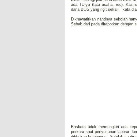
ada TU-ya (tata usaha, red). Kasih
dana BOS yang rigit sekali,’’ kata dia
Dikhawatirkan nantinya sekolah han
Sebab dari pada direpotkan dengan 
Baskara tidak memungkiri ada kepa
perkara saat penyusunan laporan k
dititipkan ke provinsi. Setelah itu d