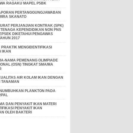
IWA RAGAKU MAPEL P5BK
APORAN PERTANGGUNGJAWABAN
 WIRA SKANATO
I SURAT PERJANJIAN KONTRAK (SPK)
 TENAGA KEPENDIDIKAN NON PNS
EPSEK DIKETAHUI PENGAWAS
AHUN 2017
PRAKTIK MENGIDENTIFIKASI
 IKAN
MA-NAMA PEMENANG OLIMPIADE
IONAL (OSN) TINGKAT SMA/MA
5
KUALITAS AIR KOLAM IKAN DENGAN
I TANAMAN
ENUMBUHKAN PLANKTON PADA
RPAL
A DAN PENYAKIT IKAN MATERI
IFIKASI PENYAKIT IKAN
AN OLEH BAKTERI