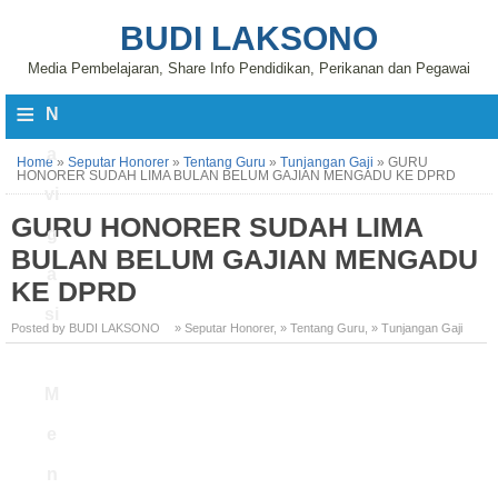
BUDI LAKSONO
Media Pembelajaran, Share Info Pendidikan, Perikanan dan Pegawai
≡
N
a
Home
»
Seputar Honorer
»
Tentang Guru
»
Tunjangan Gaji
»
GURU
HONORER SUDAH LIMA BULAN BELUM GAJIAN MENGADU KE DPRD
vi
GURU HONORER SUDAH LIMA
g
BULAN BELUM GAJIAN MENGADU
a
KE DPRD
si
Posted by BUDI LAKSONO
» Seputar Honorer
,
» Tentang Guru
,
» Tunjangan Gaji
M
e
n