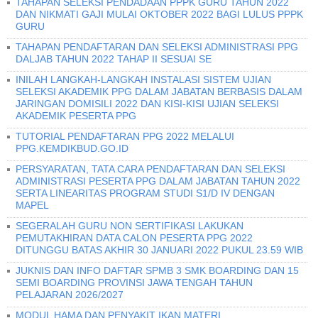
TAHAPAN SELEKSI PENDADAAN PPPK GURU TAHUN 2022
DAN NIKMATI GAJI MULAI OKTOBER 2022 BAGI LULUS PPPK
GURU
TAHAPAN PENDAFTARAN DAN SELEKSI ADMINISTRASI PPG
DALJAB TAHUN 2022 TAHAP II SESUAI SE
INILAH LANGKAH-LANGKAH INSTALASI SISTEM UJIAN
SELEKSI AKADEMIK PPG DALAM JABATAN BERBASIS DALAM
JARINGAN DOMISILI 2022 DAN KISI-KISI UJIAN SELEKSI
AKADEMIK PESERTA PPG
TUTORIAL PENDAFTARAN PPG 2022 MELALUI
PPG.KEMDIKBUD.GO.ID
PERSYARATAN, TATA CARA PENDAFTARAN DAN SELEKSI
ADMINISTRASI PESERTA PPG DALAM JABATAN TAHUN 2022
SERTA LINEARITAS PROGRAM STUDI S1/D IV DENGAN
MAPEL
SEGERALAH GURU NON SERTIFIKASI LAKUKAN
PEMUTAKHIRAN DATA CALON PESERTA PPG 2022
DITUNGGU BATAS AKHIR 30 JANUARI 2022 PUKUL 23.59 WIB
JUKNIS DAN INFO DAFTAR SPMB 3 SMK BOARDING DAN 15
SEMI BOARDING PROVINSI JAWA TENGAH TAHUN
PELAJARAN 2026/2027
MODUL HAMA DAN PENYAKIT IKAN MATERI