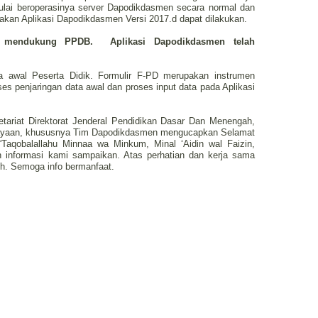
mulai beroperasinya server Dapodikdasmen secara normal dan
akan Aplikasi Dapodikdasmen Versi 2017.d dapat dilakukan.
 mendukung PPDB. Aplikasi Dapodikdasmen telah
a awal Peserta Didik. Formulir F-PD merupakan instrumen
es penjaringan data awal dan proses input data pada Aplikasi
tariat Direktorat Jenderal Pendidikan Dasar Dan Menengah,
ayaan, khususnya Tim Dapodikdasmen mengucapkan Selamat
: “Taqobalallahu Minnaa wa Minkum, Minal ‘Aidin wal Faizin,
n informasi kami sampaikan. Atas perhatian dan kerja sama
ih. Semoga info bermanfaat.