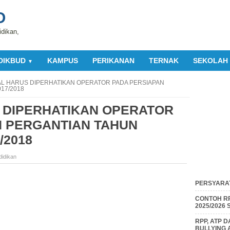
O
idikan,
DIKBUD
KAMPUS
PERIKANAN
TERNAK
SEKOLAH
▼
AL HARUS DIPERHATIKAN OPERATOR PADA PERSIAPAN
17/2018
 DIPERHATIKAN OPERATOR
N PERGANTIAN TAHUN
/2018
didikan
PERSYARAT
CONTOH RP
2025/2026
RPP, ATP 
BULLYING