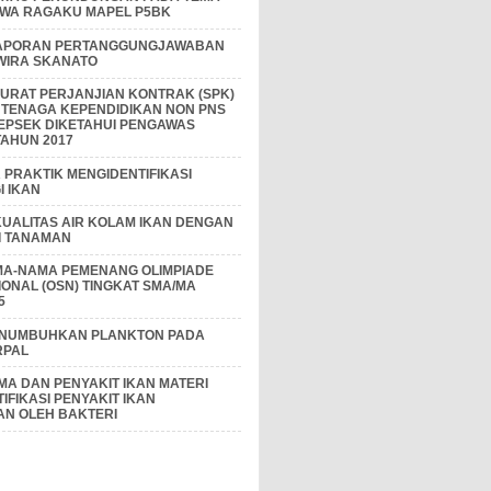
IWA RAGAKU MAPEL P5BK
APORAN PERTANGGUNGJAWABAN
 WIRA SKANATO
I SURAT PERJANJIAN KONTRAK (SPK)
 TENAGA KEPENDIDIKAN NON PNS
EPSEK DIKETAHUI PENGAWAS
AHUN 2017
PRAKTIK MENGIDENTIFIKASI
 IKAN
KUALITAS AIR KOLAM IKAN DENGAN
I TANAMAN
MA-NAMA PEMENANG OLIMPIADE
IONAL (OSN) TINGKAT SMA/MA
5
ENUMBUHKAN PLANKTON PADA
RPAL
A DAN PENYAKIT IKAN MATERI
IFIKASI PENYAKIT IKAN
AN OLEH BAKTERI