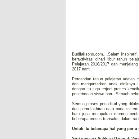
Budilaksono.com....Salam Inspirati
beraktivitas dihari libur tahun pe
Pelajaran 2016/2017 dan menjelang
2017 nanti.
Pergantian tahun pelajaran adalah
dan mengantarkan anak didiknya u
dengan itu juga terjadi proses kena
penerimaan siswa baru. Sebuah peker
Semua proses periodikal yang dilak
dan pemutakhiran data pada sistem 
baru juga merupakan momen pentin
beberapa proses transaksi dalam ran
Untuk itu beberapa hal yang perlu 
Sinkronisasi Aplikasi Dapodik Ver