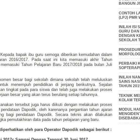
BANGUN J
CONTOH L
(LPJ) PMR
INILAH IS
GURU DAN
DENGAN K
SEKOLAH T
PROSEDUR 
MORFOLOGI
f, Kepada bapak ibu guru semoga diberikan kemudahan dalam
lajaran 2016/2017. Pada saat ini kita memasuki akhir Tahun
PERBAIKI 
 memasuki Tahun Pelajaran Baru 2017/2018 pada bulan Juli
SOPTERAP
INILAH NA
 momen besar bagi sekolah dimana sekolah telah meluluskan
SAINS NAS
ntuk menempuh pendidikan di jenjang berikutnya. Sejalan
TAHUN 201
ikan tingkat pada para siswa dan telah juga melakukan proses
jaan besar yang akan terus berulang setiap tahunnya.
TEKNIK M
KOLAM TE
sanakan tersebut juga harus diikuti dengan melakukan proses
pendataan Dapodik, oleh karenanya pergantian tahun ajaran
MODUL HAM
MENGIDENT
g bagi pendataan Dapodik. Secara teknis akan dilakukan
DISEBABK
gka pemutakhiran data pada tahun pelajaran yang baru.
diperhatikan oleh para Operator Dapodik sebagai berikut :
si 2017c Sampai Dengan Tanggal 30 Juni 2017