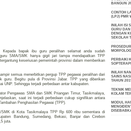
BANGUN J
CONTOH L
(LPJ) PMR
INILAH IS
GURU DAN
DENGAN K
SEKOLAH T
PROSEDUR 
MORFOLOGI
tif, Kepada bapak ibu guru peralihan selamat anda sudah
guru SMA/SMK hanya gigit jari tampa mendapatkan TPP
PERBAIKI 
tergantung keseriusan pemerintah provinsi dalam memberikan
SOPTERAP
INILAH NA
hampir semua menerbitkan pergup TPP pegawai peralihan dari
SAINS NAS
k guru. Begitu pula di Provinsi Jabar. TPP yang diberikan
TAHUN 201
i UNP. Sehingga terjadi perbedaan antar kabupaten.
TEKNIK M
inator Pengawas SMA dan SMK Priangan Timur, Tasikmalaya,
KOLAM TE
elaskan, saat ini terjadi perbedaan cukup signifikan antara
i Tambahan Penghasilan Pegawai (TPP).
MODUL HAM
MENGIDENT
DISEBABK
/SMK di Kota Tasikmalaya TPP Rp 600 ribu sementara di
bupaten Bandung, Sumedang, Bekasi, Banjar dan Cirebon
5 juta.