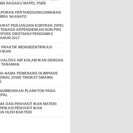
IWA RAGAKU MAPEL P5BK
APORAN PERTANGGUNGJAWABAN
 WIRA SKANATO
I SURAT PERJANJIAN KONTRAK (SPK)
 TENAGA KEPENDIDIKAN NON PNS
EPSEK DIKETAHUI PENGAWAS
AHUN 2017
PRAKTIK MENGIDENTIFIKASI
 IKAN
KUALITAS AIR KOLAM IKAN DENGAN
I TANAMAN
MA-NAMA PEMENANG OLIMPIADE
IONAL (OSN) TINGKAT SMA/MA
5
ENUMBUHKAN PLANKTON PADA
RPAL
A DAN PENYAKIT IKAN MATERI
IFIKASI PENYAKIT IKAN
AN OLEH BAKTERI