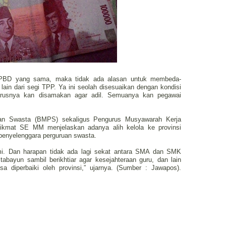
 APBD yang sama, maka tidak ada alasan untuk membeda-
ain dari segi TPP. Ya ini seolah disesuaikan dengan kondisi
harusnya kan disamakan agar adil. Semuanya kan pegawai
an Swasta (BMPS) sekaligus Pengurus Musyawarah Kerja
mat SE MM menjelaskan adanya alih kelola ke provinsi
 penyelenggara perguruan swasta.
ami. Dan harapan tidak ada lagi sekat antara SMA dan SMK
 tabayun sambil berikhtiar agar kesejahteraan guru, dan lain
isa diperbaiki oleh provinsi,” ujarnya. (Sumber : Jawapos).