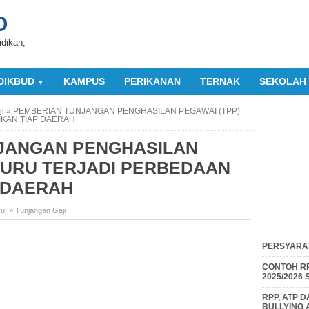
O
idikan,
DIKBUD
KAMPUS
PERIKANAN
TERNAK
SEKOLAH
▼
i
»
PEMBERIAN TUNJANGAN PENGHASILAN PEGAWAI (TPP)
IKAN TIAP DAERAH
JANGAN PENGHASILAN
GURU TERJADI PERBEDAAN
P DAERAH
ru
,
» Tunjangan Gaji
PERSYARAT
CONTOH RP
2025/2026
RPP, ATP 
BULLYING