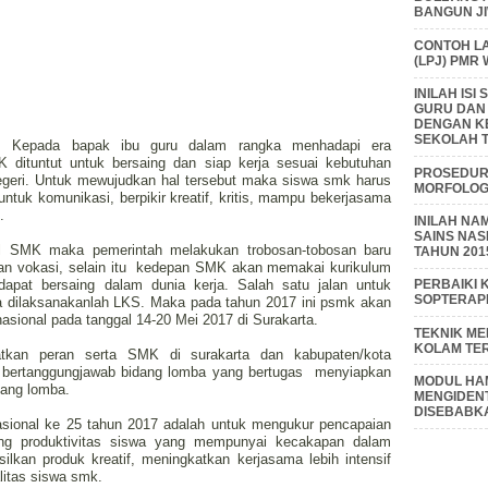
BANGUN J
CONTOH L
(LPJ) PMR
INILAH IS
GURU DAN
DENGAN K
SEKOLAH T
atif, Kepada bapak ibu guru dalam rangka menhadapi era
K dituntut untuk bersaing dan siap kerja sesuai kebutuhan
PROSEDUR 
egeri. Untuk mewujudkan hal tersebut maka siswa smk harus
MORFOLOGI
tuk komunikasi, berpikir kreatif, kritis, mampu bekerjasama
.
INILAH NA
SAINS NAS
l SMK maka pemerintah melakukan trobosan-tobosan baru
TAHUN 201
an vokasi, selain itu kedepan SMK akan memakai kurikulum
 dapat bersaing dalam dunia kerja. Salah satu jalan untuk
PERBAIKI 
SOPTERAP
dilaksanakanlah LKS. Maka pada tahun 2017 ini psmk akan
sional pada tanggal 14-20 Mei 2017 di Surakarta.
TEKNIK M
KOLAM TE
tkan peran serta SMK di surakarta dan kabupaten/kota
 bertanggungjawab bidang lomba yang bertugas menyiapkan
MODUL HAM
dang lomba.
MENGIDENT
DISEBABK
asional ke 25 tahun 2017 adalah untuk mengukur pencapaian
ng produktivitas siswa yang mempunyai kecakapan dalam
ilkan produk kreatif, meningkatkan kerjasama lebih intensif
litas siswa smk.