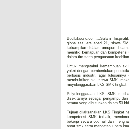
Budilaksono.com....Salam Inspir
globalisasi era abad 21, siswa SM
ketrampilan didalam amupun diluarn
memiliki kemapuan dan kompetensi un
dalam tim serta penguasaan keahlian
Untuk mengetahui kemampuan skil
yakni dengan pembentukan pendidik
berbasis industri, agar lulusannya
membuktikan skill siswa SMK maka 
meyelenggarakan LKS SMK tingkat na
Pelyelenggaraan LKS SMK meliba
disekitarnya sebagai pengampu dan
semua yang dibutuhkan dalam 53 bi
Tujuan dilaksanakan LKS Tingkat n
kompetensi SMK terbaik, mendoro
bekerja secara optimal dan menghas
antar smk serta mengetahui peta kua