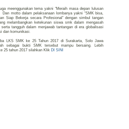
uga meenggunakan tema yakni “Meraih masa depan lulusan
. Dan motto dalam pelaksanaan lombanya yakni “SMK bisa,
n Siap Bekerja secara Profesional” dengan simbul tangan
 yang melambangkan ketekunan siswa smk dalam mengasah
f serta tangguh dalam menjawab tantangan di era globalisasi
si dan komunikasi.
mba LKS SMK ke 25 Tahun 2017 di Surakarta, Solo Jawa
h sebagai bukti SMK tersebut mampu bersaing. Lebih
 25 tahun 2017 silahkan Klik
DI SINI