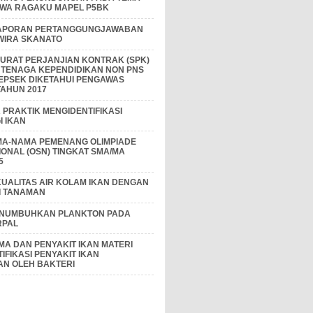
IWA RAGAKU MAPEL P5BK
APORAN PERTANGGUNGJAWABAN
 WIRA SKANATO
I SURAT PERJANJIAN KONTRAK (SPK)
 TENAGA KEPENDIDIKAN NON PNS
EPSEK DIKETAHUI PENGAWAS
AHUN 2017
PRAKTIK MENGIDENTIFIKASI
 IKAN
MA-NAMA PEMENANG OLIMPIADE
IONAL (OSN) TINGKAT SMA/MA
5
KUALITAS AIR KOLAM IKAN DENGAN
I TANAMAN
ENUMBUHKAN PLANKTON PADA
RPAL
A DAN PENYAKIT IKAN MATERI
IFIKASI PENYAKIT IKAN
AN OLEH BAKTERI