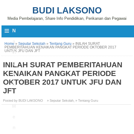
BUDI LAKSONO
Media Pembelajaran, Share Info Pendidikan, Perikanan dan Pegawai
≡
N
a
Home
»
Seputar Sekolah
»
Tentang Guru
»
INILAH SURAT
PEMBERITAHUAN KENAIKAN PANGKAT PERIODE OKTOBER 2017
UNTUK JFU DAN JFT
vi
INILAH SURAT PEMBERITAHUAN
g
KENAIKAN PANGKAT PERIODE
a
OKTOBER 2017 UNTUK JFU DAN
si
JFT
Posted by BUDI LAKSONO
» Seputar Sekolah
,
» Tentang Guru
M
e
n