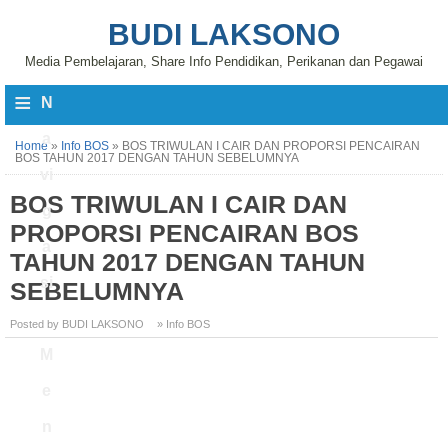
BUDI LAKSONO
Media Pembelajaran, Share Info Pendidikan, Perikanan dan Pegawai
≡
N
a
Home
»
Info BOS
»
BOS TRIWULAN I CAIR DAN PROPORSI PENCAIRAN
BOS TAHUN 2017 DENGAN TAHUN SEBELUMNYA
vi
BOS TRIWULAN I CAIR DAN
g
PROPORSI PENCAIRAN BOS
a
TAHUN 2017 DENGAN TAHUN
si
SEBELUMNYA
Posted by BUDI LAKSONO
» Info BOS
M
e
n