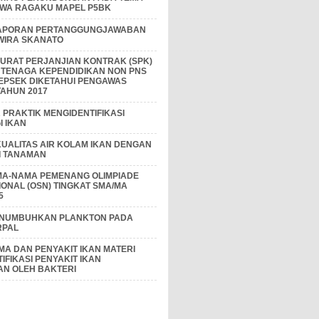
IWA RAGAKU MAPEL P5BK
APORAN PERTANGGUNGJAWABAN
 WIRA SKANATO
I SURAT PERJANJIAN KONTRAK (SPK)
 TENAGA KEPENDIDIKAN NON PNS
EPSEK DIKETAHUI PENGAWAS
AHUN 2017
PRAKTIK MENGIDENTIFIKASI
 IKAN
KUALITAS AIR KOLAM IKAN DENGAN
I TANAMAN
MA-NAMA PEMENANG OLIMPIADE
IONAL (OSN) TINGKAT SMA/MA
5
ENUMBUHKAN PLANKTON PADA
RPAL
A DAN PENYAKIT IKAN MATERI
IFIKASI PENYAKIT IKAN
AN OLEH BAKTERI