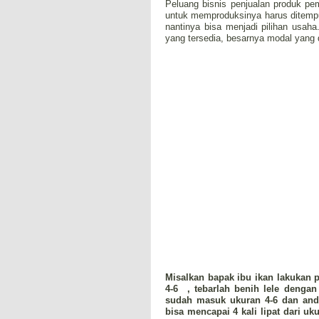
Peluang bisnis p
enjualan produk pe
untuk memproduksinya harus ditemp
nantinya bisa menjadi pilihan usaha
yang tersedia, besarnya modal yang di
Misalkan bapak ibu ikan lakukan
4-6 , tebarlah benih lele dengan
sudah masuk ukuran 4-6 dan anda
bisa mencapai 4 kali lipat dari uk