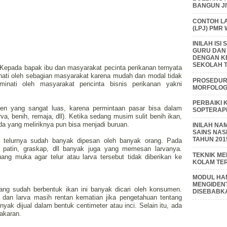
BANGUN J
CONTOH L
(LPJ) PMR
INILAH IS
GURU DAN
DENGAN K
SEKOLAH T
, Kepada bapak ibu dan masyarakat pecinta perikanan ternyata
inati oleh sebagian masyarakat karena mudah dan modal tidak
PROSEDUR 
nati oleh masyarakat pencinta bisnis perikanan yakni
MORFOLOGI
PERBAIKI 
n yang sangat luas, karena permintaan pasar bisa dalam
SOPTERAP
rva, benih, remaja, dll). Ketika sedang musim sulit benih ikan,
ada yang meliriknya pun bisa menjadi buruan.
INILAH NA
SAINS NAS
TAHUN 201
 telurnya sudah banyak dipesan oleh banyak orang. Pada
, patin, graskap, dll banyak juga yang memesan larvanya.
TEKNIK M
ng muka agar telur atau larva tersebut tidak diberikan ke
KOLAM TE
MODUL HAM
MENGIDENT
yang sudah berbentuk ikan ini banyak dicari oleh konsumen.
DISEBABK
 dan larva masih rentan kematian jika pengetahuan tentang
ak dijual dalam bentuk centimeter atau inci. Selain itu, ada
takaran.