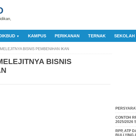
O
idikan,
DIKBUD
KAMPUS
PERIKANAN
TERNAK
SEKOLAH
▼
MELEJITNYA BISNIS PEMBENIHAN IKAN
ELEJITNYA BISNIS
AN
PERSYARAT
CONTOH RP
2025/2026
RPP, ATP 
BULLYING