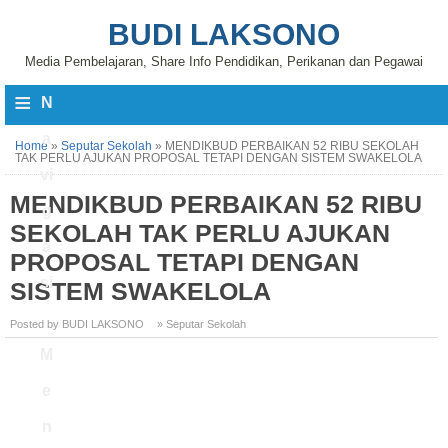
BUDI LAKSONO
Media Pembelajaran, Share Info Pendidikan, Perikanan dan Pegawai
≡
N
a
Home
»
Seputar Sekolah
»
MENDIKBUD PERBAIKAN 52 RIBU SEKOLAH
TAK PERLU AJUKAN PROPOSAL TETAPI DENGAN SISTEM SWAKELOLA
vi
MENDIKBUD PERBAIKAN 52 RIBU
g
SEKOLAH TAK PERLU AJUKAN
a
PROPOSAL TETAPI DENGAN
si
SISTEM SWAKELOLA
Posted by BUDI LAKSONO
» Seputar Sekolah
M
e
n