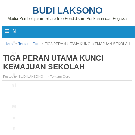
BUDI LAKSONO
Media Pembelajaran, Share Info Pendidikan, Perikanan dan Pegawai
≡
N
a
Home
»
Tentang Guru
»
TIGA PERAN UTAMA KUNCI KEMAJUAN SEKOLAH
vi
TIGA PERAN UTAMA KUNCI
g
KEMAJUAN SEKOLAH
a
Posted by BUDI LAKSONO
» Tentang Guru
si
M
e
n