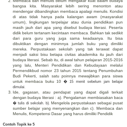
Membaca dan menulis belum mengakar kuat dalam budaya
bangsa kita. Masyarakat lebih sering menonton atau
mendengar dibandingkan membaca apalagi menulis. Kondisi
di atas tidak hanya pada kalangan awam (masyarakat
umum), lingkungan terpelajar atau dunia pendidikan pun
masih jauh dari apa yang disebut budaya literasi. Peserta
didik belum tertanam kecintaan membaca. Bahkan tak sedikit
dari para guru yang juga sama keadaanya. Itu bisa
dibuktikan dengan minimnya jumlah buku yang dimiliki
mereka. Perpustakaan sekolah yang tak terawat dapat
menjadi saksi bisu betapa civitas akademika itu jauh dari
budaya literasi. Sebab itu, di awal tahun pelajaran 2015-2016
yang lalu, Menteri Pendidikan dan Kebudayaan melalui
Permendikbud nomor 23 tahun 2015 tentang Penumbuhan
Budi Pekerti, salah satu poinnya mewajibkan para siswa
untuk membaca buku 10
�
15 menit sebelum jam belajar
dimulai.
Ide, gagasan, atau pendapat yang dapat digali terkait
dengan budaya literasi : a). Pengalaman membiasakan baca
Mengelola perpustakaan sebagai pusat
�
tulis di sekolah. b).
sumber belajar yang menyenangkan dan c). Membaca dan
Menulis, Kompetensi Dasar yang harus dimiliki Pendidik
Contoh Topik ke 5