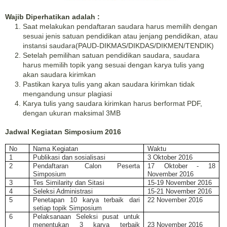
Wajib Diperhatikan adalah :
Saat melakukan pendaftaran saudara harus memilih dengan
sesuai jenis satuan pendidikan atau jenjang pendidikan, atau
instansi saudara(PAUD-DIKMAS/DIKDAS/DIKMEN/TENDIK)
Setelah pemilihan satuan pendidikan saudara, saudara
harus memilih topik yang sesuai dengan karya tulis yang
akan saudara kirimkan
Pastikan karya tulis yang akan saudara kirimkan tidak
mengandung unsur plagiasi
Karya tulis yang saudara kirimkan harus berformat PDF,
dengan ukuran maksimal 3MB
Jadwal Kegiatan Simposium 2016
No
Nama Kegiatan
Waktu
1
Publikasi dan sosialisasi
3 Oktober 2016
2
Pendaftaran Calon Peserta
17 Oktober - 18
Simposium
November 2016
3
Tes Similarity dan Sitasi
15-19 November 2016
4
Seleksi Administrasi
15-21 November 2016
5
Penetapan 10 karya terbaik dari
22 November 2016
setiap topik Simposium
6
Pelaksanaan Seleksi pusat untuk
menentukan 3 karya terbaik
23 November 2016