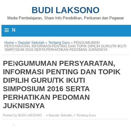
BUDI LAKSONO
Media Pembelajaran, Share Info Pendidikan, Perikanan dan Pegawai
≡
N
a
Home
»
Seputar Sekolah
»
Tentang Guru
»
PENGUMUMAN
PERSYARATAN, INFORMASI PENTING DAN TOPIK DIPILIH GURU/TK IKUTI
SIMPOSIUM 2016 SERTA PERHATIKAN PEDOMAN JUKNISNYA
vi
PENGUMUMAN PERSYARATAN,
g
INFORMASI PENTING DAN TOPIK
a
DIPILIH GURU/TK IKUTI
si
SIMPOSIUM 2016 SERTA
PERHATIKAN PEDOMAN
M
JUKNISNYA
e
Posted by BUDI LAKSONO
» Seputar Sekolah
,
» Tentang Guru
n