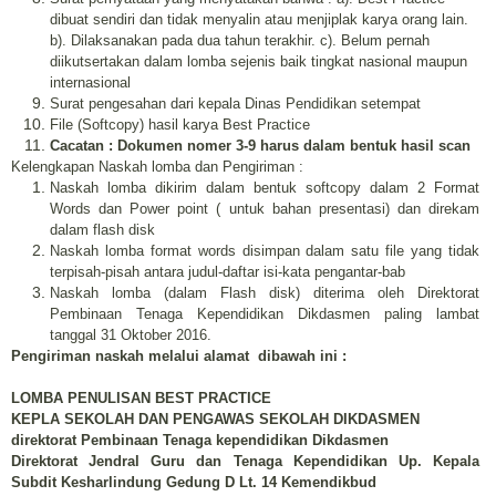
dibuat sendiri dan tidak menyalin atau menjiplak karya orang lain.
b). Dilaksanakan pada dua tahun terakhir. c). Belum pernah
diikutsertakan dalam lomba sejenis baik tingkat nasional maupun
internasional
Surat pengesahan dari kepala Dinas Pendidikan setempat
File (Softcopy) hasil karya Best Practice
Cacatan : Dokumen nomer 3-9 harus dalam bentuk hasil scan
Kelengkapan Naskah lomba dan Pengiriman :
Naskah lomba dikirim dalam bentuk softcopy dalam 2 Format
Words dan Power point ( untuk bahan presentasi) dan direkam
dalam flash disk
Naskah lomba format words disimpan dalam satu file yang tidak
terpisah-pisah antara judul-daftar isi-kata pengantar-bab
Naskah lomba (dalam Flash disk) diterima oleh Direktorat
Pembinaan Tenaga Kependidikan Dikdasmen paling lambat
tanggal 31 Oktober 2016.
Pengiriman naskah melalui alamat dibawah ini :
LOMBA PENULISAN BEST PRACTICE
KEPLA SEKOLAH DAN PENGAWAS SEKOLAH DIKDASMEN
direktorat Pembinaan Tenaga kependidikan Dikdasmen
Direktorat Jendral Guru dan Tenaga Kependidikan Up. Kepala
Subdit Kesharlindung Gedung D Lt. 14 Kemendikbud