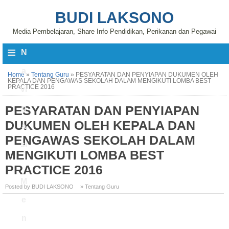
BUDI LAKSONO
Media Pembelajaran, Share Info Pendidikan, Perikanan dan Pegawai
≡
N
a
Home
»
Tentang Guru
»
PESYARATAN DAN PENYIAPAN DUKUMEN OLEH
KEPALA DAN PENGAWAS SEKOLAH DALAM MENGIKUTI LOMBA BEST
PRACTICE 2016
vi
PESYARATAN DAN PENYIAPAN
g
DUKUMEN OLEH KEPALA DAN
a
PENGAWAS SEKOLAH DALAM
si
MENGIKUTI LOMBA BEST
PRACTICE 2016
M
Posted by BUDI LAKSONO
» Tentang Guru
e
n