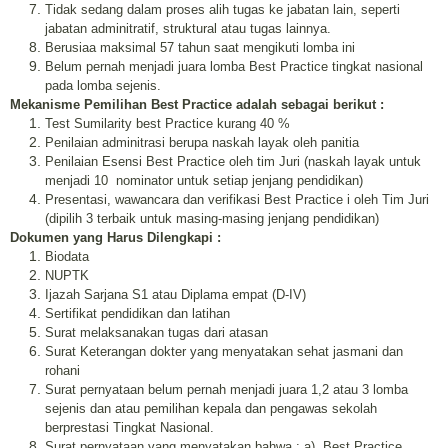
Tidak sedang dalam proses alih tugas ke jabatan lain, seperti
jabatan adminitratif, struktural atau tugas lainnya.
Berusiaa maksimal 57 tahun saat mengikuti lomba ini
Belum pernah menjadi juara lomba Best Practice tingkat nasional
pada lomba sejenis.
Mekanisme Pemilihan Best Practice adalah sebagai berikut :
Test Sumilarity best Practice kurang 40 %
Penilaian adminitrasi berupa naskah layak oleh panitia
Penilaian Esensi Best Practice oleh tim Juri (naskah layak untuk
menjadi 10
nominator untuk setiap jenjang pendidikan)
Presentasi, wawancara dan verifikasi Best Practice i oleh Tim Juri
(dipilih 3 terbaik untuk masing-masing jenjang pendidikan)
Dokumen yang Harus Dilengkapi :
Biodata
NUPTK
Ijazah Sarjana S1 atau Diplama empat (D-IV)
Sertifikat pendidikan dan latihan
Surat melaksanakan tugas dari atasan
Surat Keterangan dokter yang menyatakan sehat jasmani dan
rohani
Surat pernyataan belum pernah menjadi juara 1,2 atau 3 lomba
sejenis dan atau pemilihan kepala dan pengawas sekolah
berprestasi Tingkat Nasional.
Surat pernyataan yang menyatakan bahwa : a). Best Practice