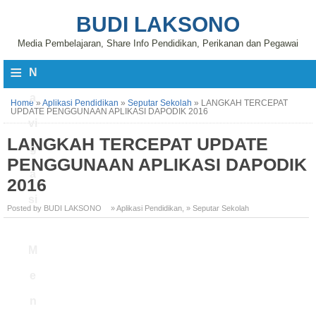
BUDI LAKSONO
Media Pembelajaran, Share Info Pendidikan, Perikanan dan Pegawai
≡
N
a
Home
»
Aplikasi Pendidikan
»
Seputar Sekolah
»
LANGKAH TERCEPAT
UPDATE PENGGUNAAN APLIKASI DAPODIK 2016
vi
LANGKAH TERCEPAT UPDATE
g
PENGGUNAAN APLIKASI DAPODIK
a
2016
si
Posted by BUDI LAKSONO
» Aplikasi Pendidikan
,
» Seputar Sekolah
M
e
n