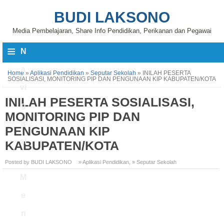
BUDI LAKSONO
Media Pembelajaran, Share Info Pendidikan, Perikanan dan Pegawai
≡
N
a
Home
»
Aplikasi Pendidikan
»
Seputar Sekolah
»
INILAH PESERTA
SOSIALISASI, MONITORING PIP DAN PENGUNAAN KIP KABUPATEN/KOTA
vi
INILAH PESERTA SOSIALISASI,
g
MONITORING PIP DAN
a
PENGUNAAN KIP
si
KABUPATEN/KOTA
Posted by BUDI LAKSONO
» Aplikasi Pendidikan
,
» Seputar Sekolah
M
e
n