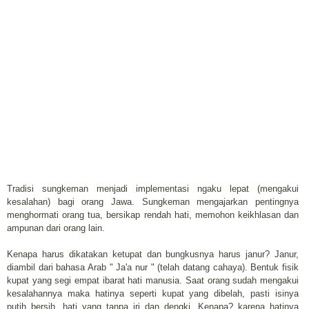
Tradisi sungkeman menjadi implementasi ngaku lepat (mengakui
kesalahan) bagi orang Jawa. Sungkeman mengajarkan pentingnya
menghormati orang tua, bersikap rendah hati, memohon keikhlasan dan
ampunan dari orang lain.
Kenapa harus dikatakan ketupat dan bungkusnya harus janur? Janur,
diambil dari bahasa Arab " Ja'a nur " (telah datang cahaya). Bentuk fisik
kupat yang segi empat ibarat hati manusia. Saat orang sudah mengakui
kesalahannya maka hatinya seperti kupat yang dibelah, pasti isinya
putih bersih, hati yang tanpa iri dan dengki. Kenapa? karena hatinya