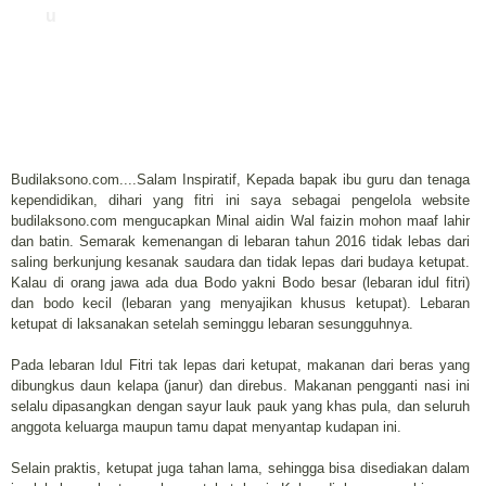
u
Budilaksono.com....Salam Inspiratif, Kepada bapak ibu guru dan tenaga
kependidikan, dihari yang fitri ini saya sebagai pengelola website
budilaksono.com mengucapkan Minal aidin Wal faizin mohon maaf lahir
dan batin. Semarak kemenangan di lebaran tahun 2016 tidak lebas dari
saling berkunjung kesanak saudara dan tidak lepas dari budaya ketupat.
Kalau di orang jawa ada dua Bodo yakni Bodo besar (lebaran idul fitri)
dan bodo kecil (lebaran yang menyajikan khusus ketupat). Lebaran
ketupat di laksanakan setelah seminggu lebaran sesungguhnya.
Pada lebaran Idul Fitri tak lepas dari ketupat, makanan dari beras yang
dibungkus daun kelapa (janur) dan direbus. Makanan pengganti nasi ini
selalu dipasangkan dengan sayur lauk pauk yang khas pula, dan seluruh
anggota keluarga maupun tamu dapat menyantap kudapan ini.
Selain praktis, ketupat juga tahan lama, sehingga bisa disediakan dalam