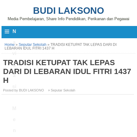
BUDI LAKSONO
Media Pembelajaran, Share Info Pendidikan, Perikanan dan Pegawai
≡
N
a
Home
»
Seputar Sekolah
»
TRADISI KETUPAT TAK LEPAS DARI DI
LEBARAN IDUL FITRI 1437 H
vi
TRADISI KETUPAT TAK LEPAS
g
DARI DI LEBARAN IDUL FITRI 1437
a
H
si
Posted by BUDI LAKSONO
» Seputar Sekolah
M
e
n