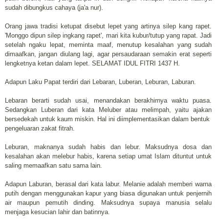
sudah dibungkus cahaya (ja'a nur).
Orang jawa tradisi ketupat disebut lepet yang artinya silep kang rapet.
'Monggo dipun silep ingkang rapet', mari kita kubur/tutup yang rapat. Jadi
setelah ngaku lepat, meminta maaf, menutup kesalahan yang sudah
dimaafkan, jangan diulang lagi, agar persaudaraan semakin erat seperti
lengketnya ketan dalam lepet. SELAMAT IDUL FITRI 1437 H.
Adapun Laku Papat terdiri dari Lebaran, Luberan, Leburan, Laburan.
Lebaran berarti sudah usai, menandakan berakhirnya waktu puasa.
Sedangkan Luberan dari kata Meluber atau melimpah, yaitu ajakan
bersedekah untuk kaum miskin. Hal ini diimplementasikan dalam bentuk
pengeluaran zakat fitrah.
Leburan, maknanya sudah habis dan lebur. Maksudnya dosa dan
kesalahan akan melebur habis, karena setiap umat Islam dituntut untuk
saling memaafkan satu sama lain.
Adapun Laburan, berasal dari kata labur. Melanie adalah memberi warna
putih dengan menggunakan kapur yang biasa digunakan untuk penjernih
air maupun pemutih dinding. Maksudnya supaya manusia selalu
menjaga kesucian lahir dan batinnya.