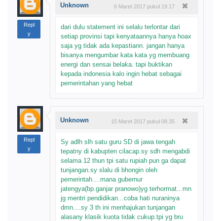
Unknown
6 Maret 2017 pukul 19.17
Repl
dari dulu statement ini selalu terlontar dari
y
setiap provinsi tapi kenyataannya hanya hoax
saja yg tidak ada kepastiann. jangan hanya
bisanya mengumbar kata kata yg membuang
energi dan sensai belaka. tapi buktikan
kepada indonesia kalo ingin hebat sebagai
pemerintahan yang hebat
Unknown
15 Maret 2017 pukul 08.35
Repl
Sy adlh slh satu guru SD di jawa tengah
y
tepatny di kabupten cilacap.sy sdh mengabdi
selama 12 thun tpi satu rupiah pun ga dapat
tunjangan.sy slalu di bhongin oleh
pemerintah....mana gubernur
jatengya(bp.ganjar pranowo)yg terhormat...mn
jg mentri pendidikan...coba hati nuraninya
dmn....sy 3 th ini menhajukan tunjangan
alasany klasik kuota tidak cukup.tpi yg bru