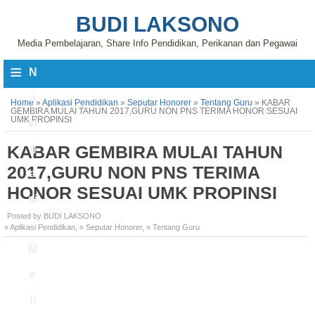
BUDI LAKSONO
Media Pembelajaran, Share Info Pendidikan, Perikanan dan Pegawai
≡
N
a
Home
»
Aplikasi Pendidikan
»
Seputar Honorer
»
Tentang Guru
»
KABAR
GEMBIRA MULAI TAHUN 2017,GURU NON PNS TERIMA HONOR SESUAI
UMK PROPINSI
vi
KABAR GEMBIRA MULAI TAHUN
g
2017,GURU NON PNS TERIMA
a
HONOR SESUAI UMK PROPINSI
si
Posted by BUDI LAKSONO
» Aplikasi Pendidikan
,
» Seputar Honorer
,
» Tentang Guru
M
e
n