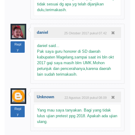
tidak sesuai dg apa yg telah dijanjikan
dulu,terimakasih.
daniel
25 Oktober 2017 pukul 07.42
Repl
daniel said...
y
Pak saya guru honorer di SD daerah
kabupaten Magelang,sampai saat ini bln okt
2017 gaji saya masih blm UMK.Mohon
petunjuk dan pencerahanya,karena daerah
lain sudah terimakasih.
Unknown
22 Agustus 2018 pukul 08.09
Repl
Yang mau saya tanyakan. Bagi yang tidak
y
lulus ujian pretest ppg 2018. Apakah ada ujian
ulang.