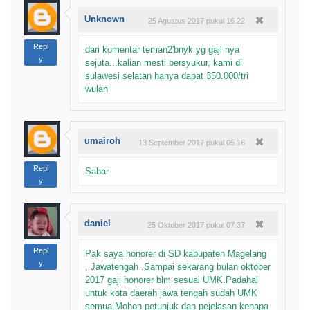
Unknown
25 Agustus 2017 pukul 16.22
Repl
dari komentar teman2'bnyk yg gaji nya
y
sejuta...kalian mesti bersyukur, kami di
sulawesi selatan hanya dapat 350.000/tri
wulan
umairoh
13 September 2017 pukul 05.16
Repl
Sabar
y
daniel
25 Oktober 2017 pukul 07.37
Repl
Pak saya honorer di SD kabupaten Magelang
y
, Jawatengah .Sampai sekarang bulan oktober
2017 gaji honorer blm sesuai UMK.Padahal
untuk kota daerah jawa tengah sudah UMK
semua.Mohon petunjuk dan pejelasan kenapa