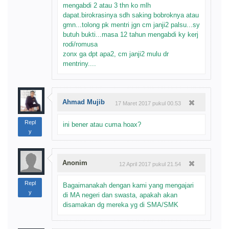
mengabdi 2 atau 3 thn ko mlh
dapat.birokrasinya sdh saking bobroknya atau
gmn...tolong pk mentri jgn cm janji2 palsu...sy
butuh bukti...masa 12 tahun mengabdi ky kerj
rodi/romusa
zonx ga dpt apa2, cm janji2 mulu dr
mentriny....
Ahmad Mujib
17 Maret 2017 pukul 00.53
Repl
ini bener atau cuma hoax?
y
Anonim
12 April 2017 pukul 21.54
Repl
Bagaimanakah dengan kami yang mengajari
y
di MA negeri dan swasta, apakah akan
disamakan dg mereka yg di SMA/SMK