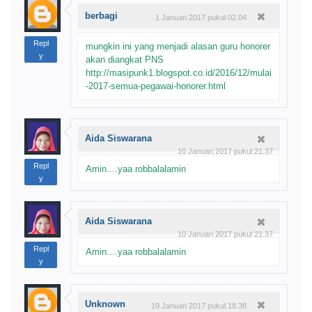
berbagi
1 Januari 2017 pukul 02.04
Repl
mungkin ini yang menjadi alasan guru honorer
y
akan diangkat PNS
http://masipunk1.blogspot.co.id/2016/12/mulai
-2017-semua-pegawai-honorer.html
Aida Siswarana
10 Januari 2017 pukul 21.37
Repl
Amin....yaa robbalalamin
y
Aida Siswarana
10 Januari 2017 pukul 21.37
Repl
Amin....yaa robbalalamin
y
Unknown
19 Januari 2017 pukul 18.38