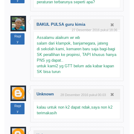
y
peraturan terbarunya seperti apa?
BAKUL PULSA guru kimia
27 Desember 2016 pukul 18.06
Repl
Assalamu alaikum wr wb
y
salam dari klampok, banjarnegara, jateng
di sekolah kami, kemaren baru saja bagi-bagi
SK perallihan ke propinsi, TAPI khusus hanya
PNS yg dapat..
untuk kami2 yg GTT belum ada kabar kapan
SK bisa turun
Unknown
28 Desember 2016 pukul 00.03
Repl
kalau untuk non k2 dapat ndak,saya non k2
y
terimakasih