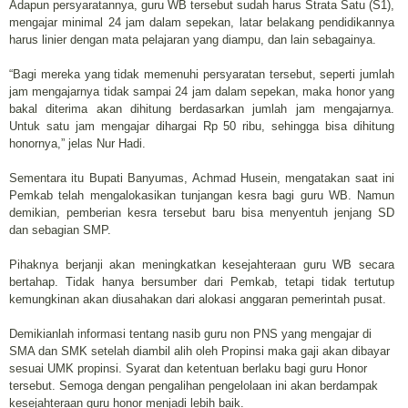
Adapun persyaratannya, guru WB tersebut sudah harus Strata Satu (S1),
mengajar minimal 24 jam dalam sepekan, latar belakang pendidikannya
harus linier dengan mata pelajaran yang diampu, dan lain sebagainya.
“Bagi mereka yang tidak memenuhi persyaratan tersebut, seperti jumlah
jam mengajarnya tidak sampai 24 jam dalam sepekan, maka honor yang
bakal diterima akan dihitung berdasarkan jumlah jam mengajarnya.
Untuk satu jam mengajar dihargai Rp 50 ribu, sehingga bisa dihitung
honornya,” jelas Nur Hadi.
Sementara itu Bupati Banyumas, Achmad Husein, mengatakan saat ini
Pemkab telah mengalokasikan tunjangan kesra bagi guru WB. Namun
demikian, pemberian kesra tersebut baru bisa menyentuh jenjang SD
dan sebagian SMP.
Pihaknya berjanji akan meningkatkan kesejahteraan guru WB secara
bertahap. Tidak hanya bersumber dari Pemkab, tetapi tidak tertutup
kemungkinan akan diusahakan dari alokasi anggaran pemerintah pusat.
Demikianlah informasi tentang nasib guru non PNS yang mengajar di
SMA dan SMK setelah diambil alih oleh Propinsi maka gaji akan dibayar
sesuai UMK propinsi. Syarat dan ketentuan berlaku bagi guru Honor
tersebut. Semoga dengan pengalihan pengelolaan ini akan berdampak
kesejahteraan guru honor menjadi lebih baik.