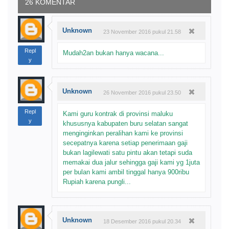
26 KOMENTAR
Unknown
23 November 2016 pukul 21.58
Repl
Mudah2an bukan hanya wacana...
y
Unknown
26 November 2016 pukul 23.50
Repl
Kami guru kontrak di provinsi maluku
y
khususnya kabupaten buru selatan sangat
menginginkan peralihan kami ke provinsi
secepatnya karena setiap penerimaan gaji
bukan lagilewati satu pintu akan tetapi suda
memakai dua jalur sehingga gaji kami yg 1juta
per bulan kami ambil tinggal hanya 900ribu
Rupiah karena pungli...
Unknown
18 Desember 2016 pukul 20.34