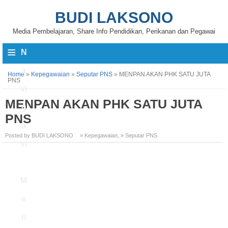
BUDI LAKSONO
Media Pembelajaran, Share Info Pendidikan, Perikanan dan Pegawai
≡
N
a
Home
»
Kepegawaian
»
Seputar PNS
»
MENPAN AKAN PHK SATU JUTA
PNS
vi
MENPAN AKAN PHK SATU JUTA
g
PNS
a
Posted by BUDI LAKSONO
» Kepegawaian
,
» Seputar PNS
si
M
e
n