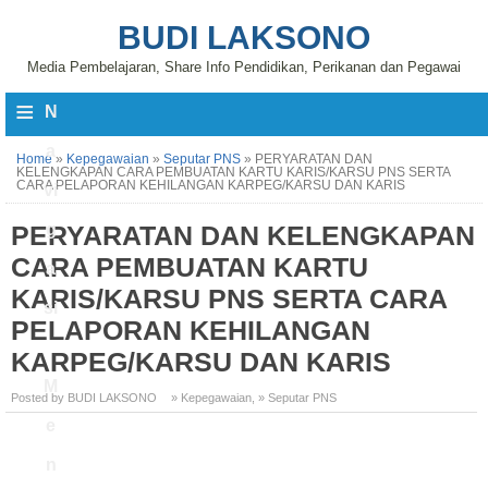
BUDI LAKSONO
Media Pembelajaran, Share Info Pendidikan, Perikanan dan Pegawai
≡
N
a
Home
»
Kepegawaian
»
Seputar PNS
»
PERYARATAN DAN
KELENGKAPAN CARA PEMBUATAN KARTU KARIS/KARSU PNS SERTA
CARA PELAPORAN KEHILANGAN KARPEG/KARSU DAN KARIS
vi
PERYARATAN DAN KELENGKAPAN
g
CARA PEMBUATAN KARTU
a
KARIS/KARSU PNS SERTA CARA
si
PELAPORAN KEHILANGAN
KARPEG/KARSU DAN KARIS
M
Posted by BUDI LAKSONO
» Kepegawaian
,
» Seputar PNS
e
n