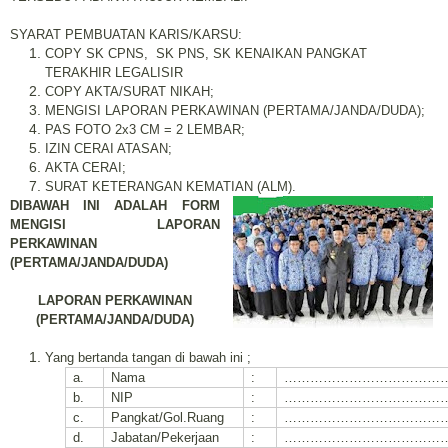
SYARAT PEMBUATAN KARIS/KARSU:
COPY SK CPNS,
SK PNS, SK KENAIKAN PANGKAT
TERAKHIR LEGALISIR
COPY AKTA/SURAT NIKAH;
MENGISI LAPORAN PERKAWINAN (PERTAMA/JANDA/DUDA);
PAS FOTO 2x3 CM = 2 LEMBAR;
IZIN CERAI ATASAN;
AKTA CERAI;
SURAT KETERANGAN KEMATIAN (ALM).
DIBAWAH INI ADALAH FORM
MENGISI LAPORAN
PERKAWINAN
(PERTAMA/JANDA/DUDA)
LAPORAN PERKAWINAN
(PERTAMA/JANDA/DUDA)
Yang bertanda tangan di bawah ini ;
a.
Nama
:
………………………………
b.
NIP
:
………………………………
c.
Pangkat/Gol.Ruang
:
………………………………
d.
Jabatan/Pekerjaan
:
………………………………