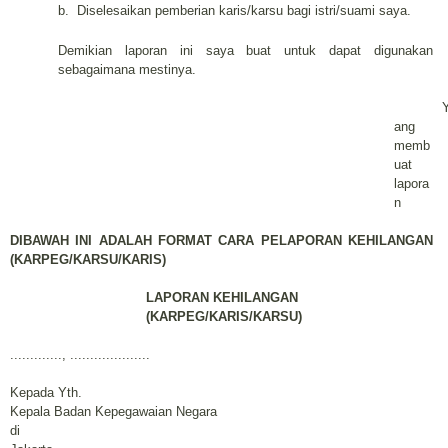
b.
Diselesaikan pemberian karis/karsu bagi istri/suami saya.
Demikian laporan ini saya buat untuk dapat digunakan
sebagaimana mestinya.
ang
memb
uat
lapora
n
DIBAWAH INI ADALAH FORMAT CARA PELAPORAN KEHILANGAN
(KARPEG/KARSU/KARIS)
LAPORAN KEHILANGAN
(KARPEG/KARIS/KARSU)
............., ....................
Kepada Yth.
Kepala Badan Kepegawaian Negara
di