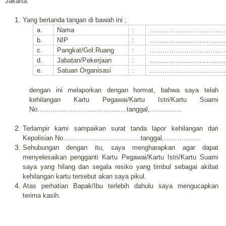
Jakarta.
Yang bertanda tangan di bawah ini ;
a.
Nama
:
………………………………
b.
NIP
:
………………………………
c.
Pangkat/Gol.Ruang
:
………………………………
d.
Jabatan/Pekerjaan
:
………………………………
e.
Satuan Organisasi
:
………………………………
dengan ini melaporkan dengan hormat, bahwa saya telah
kehilangan Kartu Pegawai/Kartu Istri/Kartu Suami
No…………………………………..tanggal,................
Terlampir kami sampaikan surat tanda lapor kehilangan dari
Kepolisian No……................................tanggal,……………..
Sehubungan dengan itu, saya mengharapkan agar dapat
menyelesaikan pengganti Kartu Pegawai/Kartu Istri/Kartu Suami
saya yang hilang dan segala resiko yang timbul sebagai akibat
kehilangan kartu tersebut akan saya pikul.
Atas perhatian Bapak/Ibu terlebih dahulu saya mengucapkan
terima kasih.