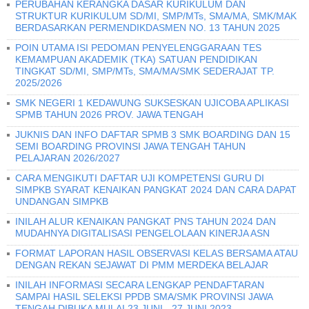
PERUBAHAN KERANGKA DASAR KURIKULUM DAN
STRUKTUR KURIKULUM SD/MI, SMP/MTs, SMA/MA, SMK/MAK
BERDASARKAN PERMENDIKDASMEN NO. 13 TAHUN 2025
POIN UTAMA ISI PEDOMAN PENYELENGGARAAN TES
KEMAMPUAN AKADEMIK (TKA) SATUAN PENDIDIKAN
TINGKAT SD/MI, SMP/MTs, SMA/MA/SMK SEDERAJAT TP.
2025/2026
SMK NEGERI 1 KEDAWUNG SUKSESKAN UJICOBA APLIKASI
SPMB TAHUN 2026 PROV. JAWA TENGAH
JUKNIS DAN INFO DAFTAR SPMB 3 SMK BOARDING DAN 15
SEMI BOARDING PROVINSI JAWA TENGAH TAHUN
PELAJARAN 2026/2027
CARA MENGIKUTI DAFTAR UJI KOMPETENSI GURU DI
SIMPKB SYARAT KENAIKAN PANGKAT 2024 DAN CARA DAPAT
UNDANGAN SIMPKB
INILAH ALUR KENAIKAN PANGKAT PNS TAHUN 2024 DAN
MUDAHNYA DIGITALISASI PENGELOLAAN KINERJA ASN
FORMAT LAPORAN HASIL OBSERVASI KELAS BERSAMA ATAU
DENGAN REKAN SEJAWAT DI PMM MERDEKA BELAJAR
INILAH INFORMASI SECARA LENGKAP PENDAFTARAN
SAMPAI HASIL SELEKSI PPDB SMA/SMK PROVINSI JAWA
TENGAH DIBUKA MULAI 23 JUNI - 27 JUNI 2023