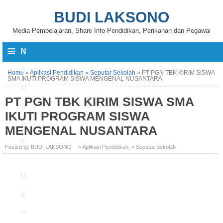
BUDI LAKSONO
Media Pembelajaran, Share Info Pendidikan, Perikanan dan Pegawai
≡
N
a
Home
»
Aplikasi Pendidikan
»
Seputar Sekolah
»
PT PGN TBK KIRIM SISWA
SMA IKUTI PROGRAM SISWA MENGENAL NUSANTARA
vi
PT PGN TBK KIRIM SISWA SMA
g
IKUTI PROGRAM SISWA
a
MENGENAL NUSANTARA
si
Posted by BUDI LAKSONO
» Aplikasi Pendidikan
,
» Seputar Sekolah
M
e
n