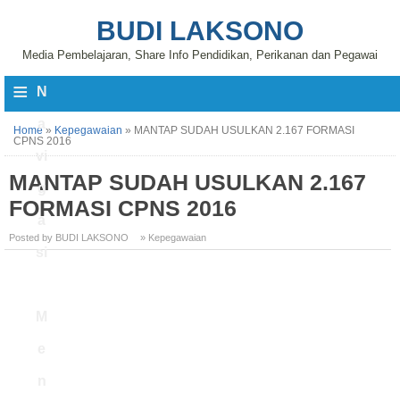
BUDI LAKSONO
Media Pembelajaran, Share Info Pendidikan, Perikanan dan Pegawai
≡
N
a
Home
»
Kepegawaian
»
MANTAP SUDAH USULKAN 2.167 FORMASI
CPNS 2016
vi
MANTAP SUDAH USULKAN 2.167
g
FORMASI CPNS 2016
a
Posted by BUDI LAKSONO
» Kepegawaian
si
M
e
n