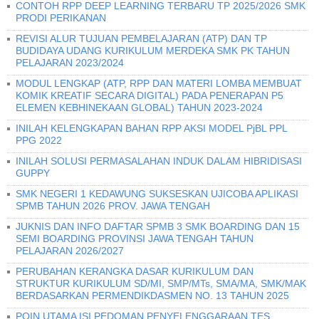
CONTOH RPP DEEP LEARNING TERBARU TP 2025/2026 SMK
PRODI PERIKANAN
REVISI ALUR TUJUAN PEMBELAJARAN (ATP) DAN TP
BUDIDAYA UDANG KURIKULUM MERDEKA SMK PK TAHUN
PELAJARAN 2023/2024
MODUL LENGKAP (ATP, RPP DAN MATERI LOMBA MEMBUAT
KOMIK KREATIF SECARA DIGITAL) PADA PENERAPAN P5
ELEMEN KEBHINEKAAN GLOBAL) TAHUN 2023-2024
INILAH KELENGKAPAN BAHAN RPP AKSI MODEL PjBL PPL
PPG 2022
INILAH SOLUSI PERMASALAHAN INDUK DALAM HIBRIDISASI
GUPPY
SMK NEGERI 1 KEDAWUNG SUKSESKAN UJICOBA APLIKASI
SPMB TAHUN 2026 PROV. JAWA TENGAH
JUKNIS DAN INFO DAFTAR SPMB 3 SMK BOARDING DAN 15
SEMI BOARDING PROVINSI JAWA TENGAH TAHUN
PELAJARAN 2026/2027
PERUBAHAN KERANGKA DASAR KURIKULUM DAN
STRUKTUR KURIKULUM SD/MI, SMP/MTs, SMA/MA, SMK/MAK
BERDASARKAN PERMENDIKDASMEN NO. 13 TAHUN 2025
POIN UTAMA ISI PEDOMAN PENYELENGGARAAN TES