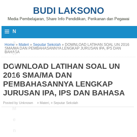
BUDI LAKSONO
Media Pembelajaran, Share Info Pendidikan, Perikanan dan Pegawai
≡
N
a
Home
»
Materi
»
Seputar Sekolah
»
DOWNLOAD LATIHAN SOAL UN 2016
SMA/MA DAN PEMBAHASANNYA LENGKAP JURUSAN IPA, IPS DAN
BAHASA
vi
DOWNLOAD LATIHAN SOAL UN
g
2016 SMA/MA DAN
a
PEMBAHASANNYA LENGKAP
si
JURUSAN IPA, IPS DAN BAHASA
Posted by Unknown
» Materi
,
» Seputar Sekolah
M
e
n