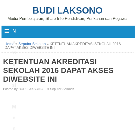
BUDI LAKSONO
Media Pembelajaran, Share Info Pendidikan, Perikanan dan Pegawai
≡
N
a
Home
»
Seputar Sekolah
»
KETENTUAN AKREDITASI SEKOLAH 2016
DAPAT AKSES DIWEBSITE INI
vi
KETENTUAN AKREDITASI
g
SEKOLAH 2016 DAPAT AKSES
a
DIWEBSITE INI
si
Posted by BUDI LAKSONO
» Seputar Sekolah
M
e
n