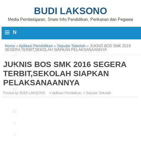
BUDI LAKSONO
Media Pembelajaran, Share Info Pendidikan, Perikanan dan Pegawai
≡
N
a
Home
»
Aplikasi Pendidikan
»
Seputar Sekolah
»
JUKNIS BOS SMK 2016
SEGERA TERBIT,SEKOLAH SIAPKAN PELAKSANAANNYA
vi
JUKNIS BOS SMK 2016 SEGERA
g
TERBIT,SEKOLAH SIAPKAN
a
PELAKSANAANNYA
si
Posted by BUDI LAKSONO
» Aplikasi Pendidikan
,
» Seputar Sekolah
M
e
n