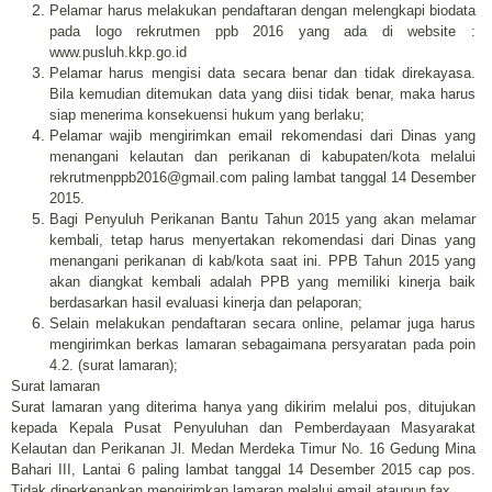
Pelamar harus melakukan pendaftaran dengan melengkapi biodata
pada logo rekrutmen ppb 2016 yang ada di website :
www.pusluh.kkp.go.id
Pelamar harus mengisi data secara benar dan tidak direkayasa.
Bila kemudian ditemukan data yang diisi tidak benar, maka harus
siap menerima konsekuensi hukum yang berlaku;
Pelamar wajib mengirimkan email rekomendasi dari Dinas yang
menangani kelautan dan perikanan di kabupaten/kota melalui
rekrutmenppb2016@gmail.com paling lambat tanggal 14 Desember
2015.
Bagi Penyuluh Perikanan Bantu Tahun 2015 yang akan melamar
kembali, tetap harus menyertakan rekomendasi dari Dinas yang
menangani perikanan di kab/kota saat ini. PPB Tahun 2015 yang
akan diangkat kembali adalah PPB yang memiliki kinerja baik
berdasarkan hasil evaluasi kinerja dan pelaporan;
Selain melakukan pendaftaran secara online, pelamar juga harus
mengirimkan berkas lamaran sebagaimana persyaratan pada poin
4.2. (surat lamaran);
Surat lamaran
Surat lamaran yang diterima hanya yang dikirim melalui pos, ditujukan
kepada Kepala Pusat Penyuluhan dan Pemberdayaan Masyarakat
Kelautan dan Perikanan Jl. Medan Merdeka Timur No. 16 Gedung Mina
Bahari III, Lantai 6 paling lambat tanggal 14 Desember 2015 cap pos.
Tidak diperkenankan mengirimkan lamaran melalui email ataupun fax.