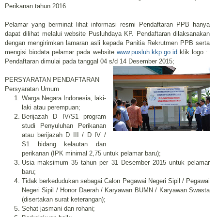
Perikanan tahun 2016.
Pelamar yang berminat lihat informasi resmi Pendaftaran PPB hanya
dapat dilihat melalui website Pusluhdaya KP. Pendaftaran dilaksanakan
dengan mengirimkan lamaran asli kepada Panitia Rekrutmen PPB serta
mengisi biodata pelamar pada website
www.pusluh.kkp.go.id
klik logo :.
Pendaftaran dimulai pada tanggal 04 s/d 14 Desember 2015;
PERSYARATAN PENDAFTARAN
Persyaratan Umum
Warga Negara Indonesia, laki-
laki atau perempuan;
Berijazah D IV/S1 program
studi Penyuluhan Perikanan
atau berijazah D III / D IV /
S1 bidang kelautan dan
perikanan (IPK minimal 2,75 untuk pelamar baru);
Usia maksimum 35 tahun per 31 Desember 2015 untuk pelamar
baru;
Tidak berkedudukan sebagai Calon Pegawai Negeri Sipil / Pegawai
Negeri Sipil / Honor Daerah / Karyawan BUMN / Karyawan Swasta
(disertakan surat keterangan);
Sehat jasmani dan rohani;