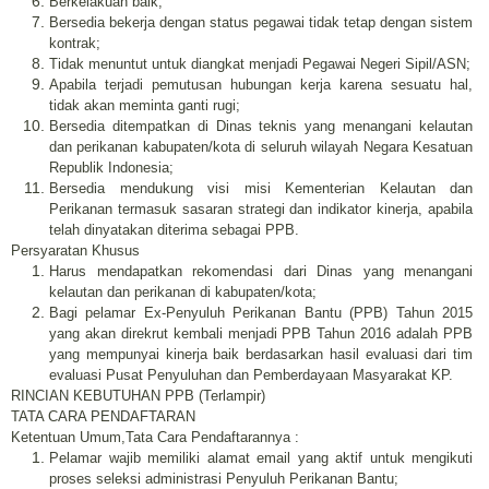
Berkelakuan baik;
Bersedia bekerja dengan status pegawai tidak tetap dengan sistem
kontrak;
Tidak menuntut untuk diangkat menjadi Pegawai Negeri Sipil/ASN;
Apabila terjadi pemutusan hubungan kerja karena sesuatu hal,
tidak akan meminta ganti rugi;
Bersedia ditempatkan di Dinas teknis yang menangani kelautan
dan perikanan kabupaten/kota di seluruh wilayah Negara Kesatuan
Republik Indonesia;
Bersedia mendukung visi misi Kementerian Kelautan dan
Perikanan termasuk sasaran strategi dan indikator kinerja, apabila
telah dinyatakan diterima sebagai PPB.
Persyaratan Khusus
Harus mendapatkan rekomendasi dari Dinas yang menangani
kelautan dan perikanan di kabupaten/kota;
Bagi pelamar Ex-Penyuluh Perikanan Bantu (PPB) Tahun 2015
yang akan direkrut kembali menjadi PPB Tahun 2016 adalah PPB
yang mempunyai kinerja baik berdasarkan hasil evaluasi dari tim
evaluasi Pusat Penyuluhan dan Pemberdayaan Masyarakat KP.
RINCIAN KEBUTUHAN PPB (Terlampir)
TATA CARA PENDAFTARAN
Ketentuan Umum,Tata Cara Pendaftarannya :
Pelamar wajib memiliki alamat email yang aktif untuk mengikuti
proses seleksi administrasi Penyuluh Perikanan Bantu;