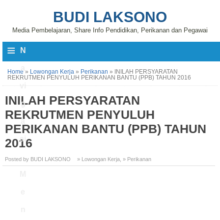
BUDI LAKSONO
Media Pembelajaran, Share Info Pendidikan, Perikanan dan Pegawai
≡
N
a
Home
»
Lowongan Kerja
»
Perikanan
»
INILAH PERSYARATAN
REKRUTMEN PENYULUH PERIKANAN BANTU (PPB) TAHUN 2016
vi
INILAH PERSYARATAN
g
REKRUTMEN PENYULUH
a
PERIKANAN BANTU (PPB) TAHUN
si
2016
Posted by BUDI LAKSONO
» Lowongan Kerja
,
» Perikanan
M
e
n