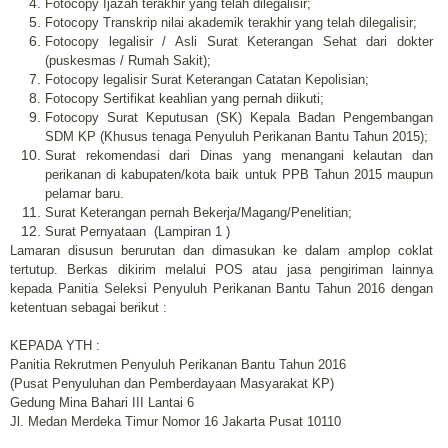
Fotocopy Ijazah terakhir yang telah dilegalisir;
Fotocopy Transkrip nilai akademik terakhir yang telah dilegalisir;
Fotocopy legalisir / Asli Surat Keterangan Sehat dari dokter
(puskesmas / Rumah Sakit);
Fotocopy legalisir Surat Keterangan Catatan Kepolisian;
Fotocopy Sertifikat keahlian yang pernah diikuti;
Fotocopy Surat Keputusan (SK) Kepala Badan Pengembangan
SDM KP (Khusus tenaga Penyuluh Perikanan Bantu Tahun 2015);
Surat rekomendasi dari Dinas yang menangani kelautan dan
perikanan di kabupaten/kota baik untuk PPB Tahun 2015 maupun
pelamar baru.
Surat Keterangan pernah Bekerja/Magang/Penelitian;
Surat Pernyataan (Lampiran 1 )
Lamaran disusun berurutan dan dimasukan ke dalam amplop coklat
tertutup. Berkas dikirim melalui POS atau jasa pengiriman lainnya
kepada Panitia Seleksi Penyuluh Perikanan Bantu Tahun 2016 dengan
ketentuan sebagai berikut :
KEPADA YTH :
Panitia Rekrutmen Penyuluh Perikanan Bantu Tahun 2016
(Pusat Penyuluhan dan Pemberdayaan Masyarakat KP)
Gedung Mina Bahari III Lantai 6
Jl. Medan Merdeka Timur Nomor 16 Jakarta Pusat 10110