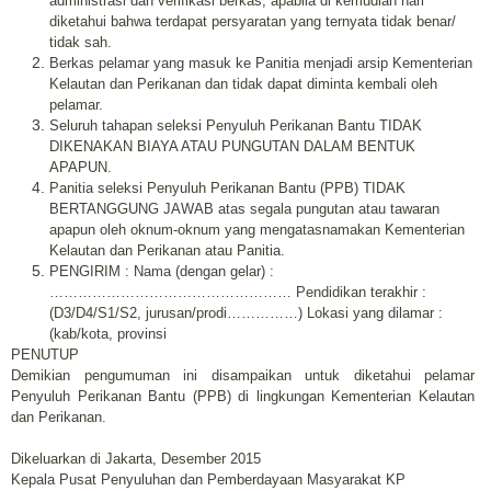
administrasi dan verifikasi berkas, apabila di kemudian hari
diketahui bahwa terdapat persyaratan yang ternyata tidak benar/
tidak sah.
Berkas pelamar yang masuk ke Panitia menjadi arsip Kementerian
Kelautan dan Perikanan dan tidak dapat diminta kembali oleh
pelamar.
Seluruh tahapan seleksi Penyuluh Perikanan Bantu TIDAK
DIKENAKAN BIAYA ATAU PUNGUTAN DALAM BENTUK
APAPUN.
Panitia seleksi Penyuluh Perikanan Bantu (PPB) TIDAK
BERTANGGUNG JAWAB atas segala pungutan atau tawaran
apapun oleh oknum-oknum yang mengatasnamakan Kementerian
Kelautan dan Perikanan atau Panitia.
PENGIRIM : Nama (dengan gelar) :
…………………………………………… Pendidikan terakhir :
(D3/D4/S1/S2, jurusan/prodi……………) Lokasi yang dilamar :
(kab/kota, provinsi
PENUTUP
Demikian pengumuman ini disampaikan untuk diketahui pelamar
Penyuluh Perikanan Bantu (PPB) di lingkungan Kementerian Kelautan
dan Perikanan.
Dikeluarkan di Jakarta, Desember 2015
Kepala Pusat Penyuluhan dan Pemberdayaan Masyarakat KP