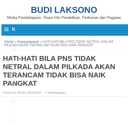
BUDI LAKSONO
Media Pembelajaran, Share Info Pendidikan, Perikanan dan Pegawai
≡
N
a
Home
»
Kepegawaian
»
HATI-HATI BILA PNS TIDAK NETRAL DALAM
PILKADA AKAN TERANCAM TIDAK BISA NAIK PANGKAT
vi
HATI-HATI BILA PNS TIDAK
g
NETRAL DALAM PILKADA AKAN
a
TERANCAM TIDAK BISA NAIK
si
PANGKAT
Posted by BUDI LAKSONO
» Kepegawaian
M
e
n