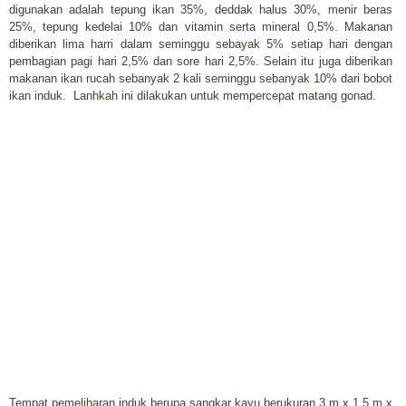
digunakan adalah tepung ikan 35%, deddak halus 30%, menir beras
25%, tepung kedelai 10% dan vitamin serta mineral 0,5%. Makanan
diberikan lima harri dalam seminggu sebayak 5% setiap hari dengan
pembagian pagi hari 2,5% dan sore hari 2,5%. Selain itu juga diberikan
makanan ikan rucah sebanyak 2 kali seminggu sebanyak 10% dari bobot
ikan induk. Lanhkah ini dilakukan untuk mempercepat matang gonad.
Tempat pemeliharan induk berupa sangkar kayu berukuran 3 m x 1,5 m x