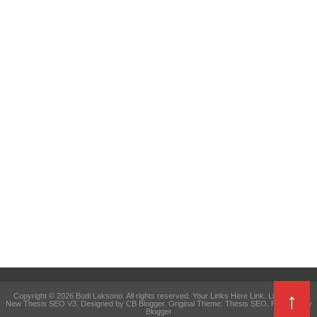
↑
Copyright ©
2026
Budi Laksono
. All rights reserved. Your Links Here
Link
.
Link Here
.
New Thesis SEO V3
. Designed by
CB Blogger
. Original Theme:
Thesis SEO
. Powered by
Blogger