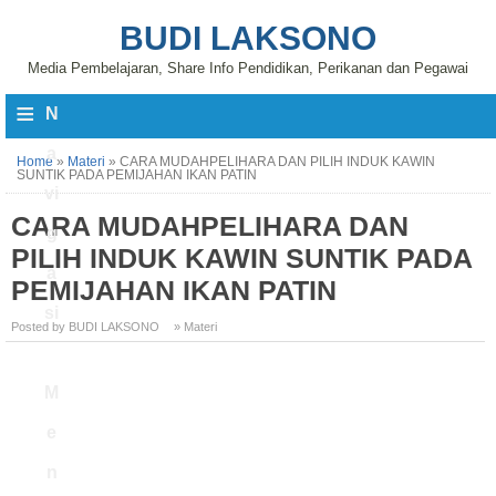
BUDI LAKSONO
Media Pembelajaran, Share Info Pendidikan, Perikanan dan Pegawai
≡
N
a
Home
»
Materi
»
CARA MUDAHPELIHARA DAN PILIH INDUK KAWIN
SUNTIK PADA PEMIJAHAN IKAN PATIN
vi
CARA MUDAHPELIHARA DAN
g
PILIH INDUK KAWIN SUNTIK PADA
a
PEMIJAHAN IKAN PATIN
si
Posted by BUDI LAKSONO
» Materi
M
e
n