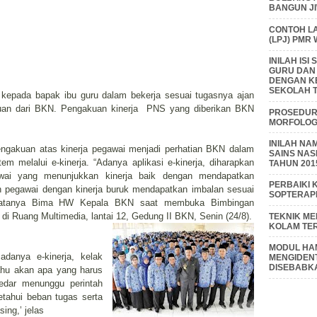
BANGUN J
CONTOH L
(LPJ) PMR
INILAH IS
GURU DAN
DENGAN K
SEKOLAH T
if, kepada bapak ibu guru dalam bekerja sesuai tugasnya ajan
uan dari BKN. Pengakuan kinerja PNS yang diberikan BKN
PROSEDUR 
MORFOLOGI
INILAH NA
ngakuan atas kinerja pegawai menjadi perhatian BKN dalam
SAINS NAS
m melalui e-kinerja. “Adanya aplikasi e-kinerja, diharapkan
TAHUN 201
wai yang menunjukkan kinerja baik dengan mendapatkan
PERBAIKI 
n pegawai dengan kinerja buruk mendapatkan imbalan sesuai
SOPTERAP
atatanya Bima HW Kepala BKN saat membuka Bimbingan
di Ruang Multimedia, lantai 12, Gedung II BKN, Senin (24/8).
TEKNIK M
KOLAM TE
MODUL HAM
anya e-kinerja, kelak
MENGIDENT
DISEBABK
tahu akan apa yang harus
edar menunggu perintah
tahui beban tugas serta
ing,’ jelas