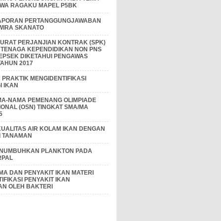
IWA RAGAKU MAPEL P5BK
APORAN PERTANGGUNGJAWABAN
 WIRA SKANATO
I SURAT PERJANJIAN KONTRAK (SPK)
 TENAGA KEPENDIDIKAN NON PNS
EPSEK DIKETAHUI PENGAWAS
AHUN 2017
PRAKTIK MENGIDENTIFIKASI
 IKAN
MA-NAMA PEMENANG OLIMPIADE
IONAL (OSN) TINGKAT SMA/MA
5
KUALITAS AIR KOLAM IKAN DENGAN
I TANAMAN
ENUMBUHKAN PLANKTON PADA
RPAL
A DAN PENYAKIT IKAN MATERI
IFIKASI PENYAKIT IKAN
AN OLEH BAKTERI