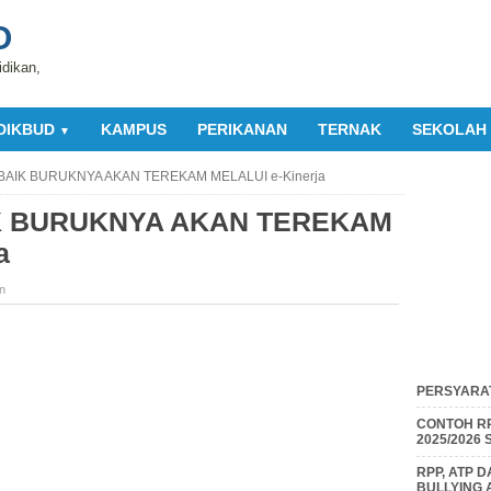
O
idikan,
DIKBUD
KAMPUS
PERIKANAN
TERNAK
SEKOLAH
▼
BAIK BURUKNYA AKAN TEREKAM MELALUI e-Kinerja
IK BURUKNYA AKAN TEREKAM
a
n
PERSYARAT
CONTOH RP
2025/2026
RPP, ATP 
BULLYING