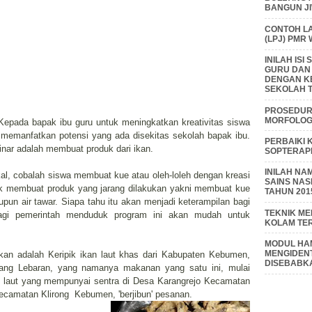
BANGUN J
CONTOH L
(LPJ) PMR
INILAH IS
GURU DAN
DENGAN K
SEKOLAH T
PROSEDUR 
MORFOLOGI
, Kepada bapak ibu guru untuk meningkatkan kreativitas siswa
n memanfatkan potensi yang ada disekitas sekolah bapak ibu.
PERBAIKI 
inar adalah membuat produk dari ikan.
SOPTERAP
INILAH NA
al, cobalah siswa membuat kue atau oleh-loleh dengan kreasi
SAINS NAS
uk membuat produk yang jarang dilakukan yakni membuat kue
TAHUN 201
aupun air tawar. Siapa tahu itu akan menjadi keterampilan bagi
TEKNIK M
alagi pemerintah menduduk program ini akan mudah untuk
KOLAM TE
MODUL HAM
MENGIDENT
ikan adalah Keripik ikan laut khas dari Kabupaten Kebumen,
DISEBABK
lang Lebaran, yang namanya makanan yang satu ini, mulai
kan laut yang mempunyai sentra di Desa Karangrejo Kecamatan
camatan Klirong Kebumen, 'berjibun' pesanan.