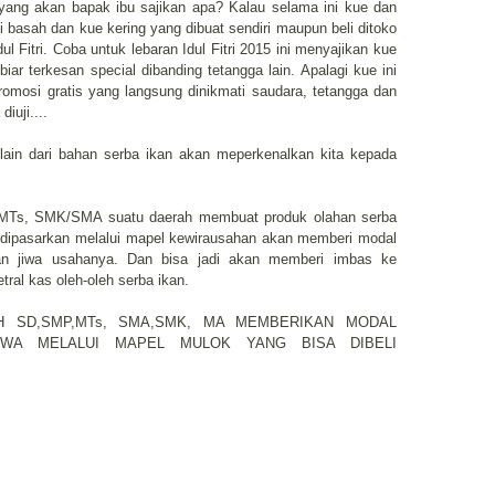
ue yang akan bapak ibu sajikan apa? Kalau selama ini kue dan
ti basah dan kue kering yang dibuat sendiri maupun beli ditoko
l Fitri. Coba untuk lebaran Idul Fitri 2015 ini menyajikan kue
biar terkesan special dibanding tetangga lain. Apalagi kue ini
promosi gratis yang langsung dinikmati saudara, tetangga dan
iuji....
lain dari bahan serba ikan akan meperkenalkan kita kepada
P/MTs, SMK/SMA suatu daerah membuat produk olahan serba
 dipasarkan melalui mapel kewirausahan akan memberi modal
n jiwa usahanya. Dan bisa jadi akan memberi imbas ke
ral kas oleh-oleh serba ikan.
 SD,SMP,MTs, SMA,SMK, MA MEMBERIKAN MODAL
SWA MELALUI MAPEL MULOK YANG BISA DIBELI