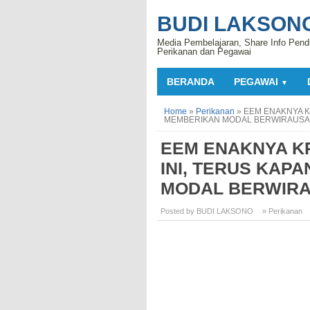
BUDI LAKSON
Media Pembelajaran, Share Info Pend
Perikanan dan Pegawai
BERANDA
PEGAWAI
▼
Home
»
Perikanan
»
EEM ENAKNYA K
MEMBERIKAN MODAL BERWIRAUSA
EEM ENAKNYA KR
INI, TERUS KAP
MODAL BERWIRA
Posted by BUDI LAKSONO
» Perikanan