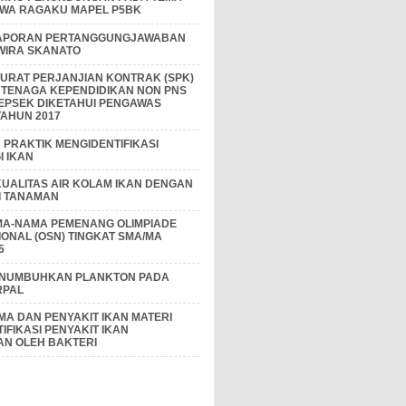
IWA RAGAKU MAPEL P5BK
APORAN PERTANGGUNGJAWABAN
 WIRA SKANATO
I SURAT PERJANJIAN KONTRAK (SPK)
 TENAGA KEPENDIDIKAN NON PNS
EPSEK DIKETAHUI PENGAWAS
AHUN 2017
PRAKTIK MENGIDENTIFIKASI
 IKAN
KUALITAS AIR KOLAM IKAN DENGAN
I TANAMAN
MA-NAMA PEMENANG OLIMPIADE
IONAL (OSN) TINGKAT SMA/MA
5
ENUMBUHKAN PLANKTON PADA
RPAL
A DAN PENYAKIT IKAN MATERI
IFIKASI PENYAKIT IKAN
AN OLEH BAKTERI