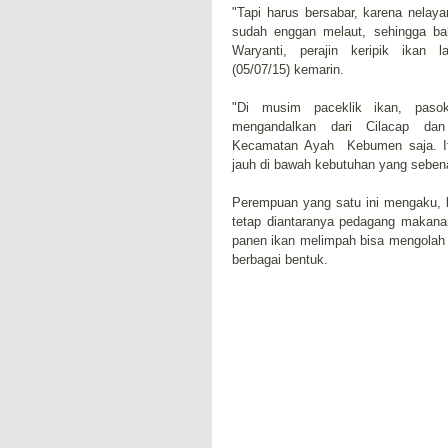
"Tapi harus bersabar, karena nelay
sudah enggan melaut, sehingga ba
Waryanti, perajin keripik ikan l
(05/07/15) kemarin.
"Di musim paceklik ikan, paso
mengandalkan dari Cilacap da
Kecamatan Ayah Kebumen saja. Itu
jauh di bawah kebutuhan yang sebena
Perempuan yang satu ini mengaku, be
tetap diantaranya pedagang makanan
panen ikan melimpah bisa mengolah sa
berbagai bentuk.