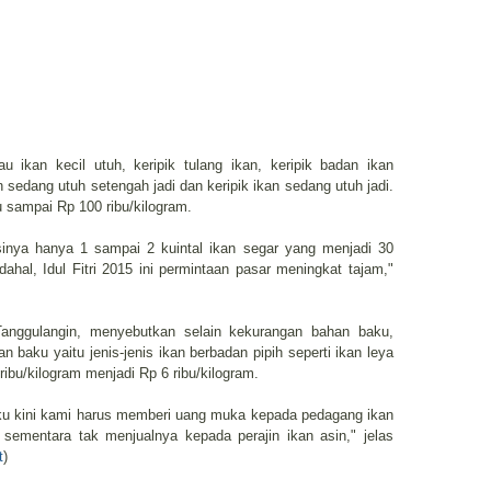
tau ikan kecil utuh, keripik tulang ikan, keripik badan ikan
n sedang utuh setengah jadi dan keripik ikan sedang utuh jadi.
u sampai Rp 100 ribu/kilogram.
sinya hanya 1 sampai 2 kuintal ikan segar yang menjadi 30
ahal, Idul Fitri 2015 ini permintaan pasar meningkat tajam,"
t Tanggulangin, menyebutkan selain kekurangan bahan baku,
baku yaitu jenis-jenis ikan berbadan pipih seperti ikan leya
ribu/kilogram menjadi Rp 6 ribu/kilogram.
ku kini kami harus memberi uang muka kepada pedagang ikan
sementara tak menjualnya kepada perajin ikan asin," jelas
t
)