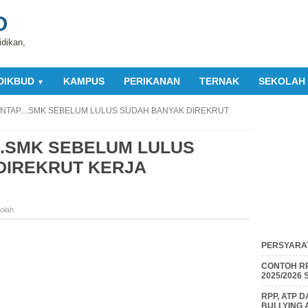
O
idikan,
DIKBUD
KAMPUS
PERIKANAN
TERNAK
SEKOLAH
▼
TAP....SMK SEBELUM LULUS SUDAH BANYAK DIREKRUT
..SMK SEBELUM LULUS
DIREKRUT KERJA
olah
PERSYARAT
CONTOH RP
2025/2026
RPP, ATP 
BULLYING