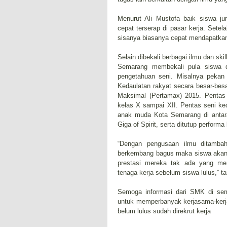
Menurut Ali Mustofa baik siswa j
cepat terserap di pasar kerja. Sete
sisanya biasanya cepat mendapatkan
Selain dibekali berbagai ilmu dan sk
Semarang membekali pula siswa d
pengetahuan seni. Misalnya peka
Kedaulatan rakyat secara besar-bes
Maksimal (Pertamax) 2015. Pentas
kelas X sampai XII. Pentas seni k
anak muda Kota Semarang di antar
Giga of Spirit, serta ditutup perfo
“Dengan pengusaan ilmu ditambah
berkembang bagus maka siswa akan l
prestasi mereka tak ada yang men
tenaga kerja sebelum siswa lulus,” t
Semoga informasi dari SMK di sem
untuk memperbanyak kerjasama-kerja
belum lulus sudah direkrut kerja