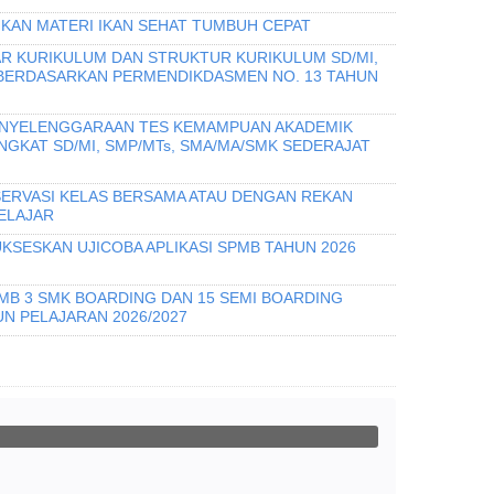
IKAN MATERI IKAN SEHAT TUMBUH CEPAT
R KURIKULUM DAN STRUKTUR KURIKULUM SD/MI,
 BERDASARKAN PERMENDIKDASMEN NO. 13 TAHUN
PENYELENGGARAAN TES KEMAMPUAN AKADEMIK
INGKAT SD/MI, SMP/MTs, SMA/MA/SMK SEDERAJAT
ERVASI KELAS BERSAMA ATAU DENGAN REKAN
ELAJAR
KSESKAN UJICOBA APLIKASI SPMB TAHUN 2026
PMB 3 SMK BOARDING DAN 15 SEMI BOARDING
N PELAJARAN 2026/2027