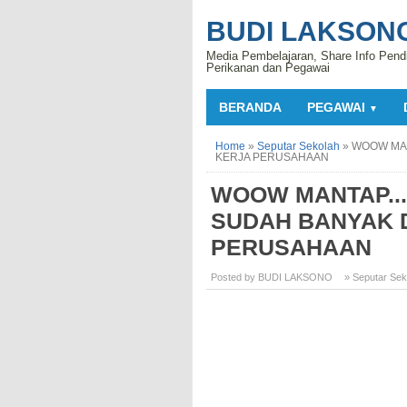
BUDI LAKSON
Media Pembelajaran, Share Info Pend
Perikanan dan Pegawai
BERANDA
PEGAWAI
▼
Home
»
Seputar Sekolah
»
WOOW MAN
KERJA PERUSAHAAN
WOOW MANTAP..
SUDAH BANYAK 
PERUSAHAAN
Posted by BUDI LAKSONO
» Seputar Sek