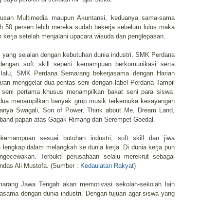
urusan Multimedia maupun Akuntansi, keduanya sama-sama
lah 50 persen lebih mereka sudah bekerja sebelum lulus maka
 kerja setelah menjalani upacara wisuda dan penglepasan.
ill yang sejalan dengan kebutuhan dunia industri, SMK Perdana
engan soft skill seperti kemampuan berkomunikasi serta
n lalu, SMK Perdana Semarang bekerjasama dengan Harian
aran menggelar dua pentas seni dengan label Perdana Tampil
 seni pertama khusus menampilkan bakat seni para siswa
edua menampilkan banyak grup musik terkemuka kesayangan
anya Swagali, Son of Power, Think about Me, Dream Land,
rma band papan atas Gagak Rimang dan Serempet Goedal.
kemampuan sesuai butuhan industri, soft skill dan jiwa
engkap dalam melangkah ke dunia kerja. Di dunia kerja pun
gecewakan. Terbukti perusahaan selalu merekrut sebagai
andas Ali Mustofa. (Sumber :
Kedaulatan Rakyat
)
arang Jawa Tengah akan memotivasi sekolah-sekolah lain
sama dengan dunia industri. Dengan tujuan agar siswa yang