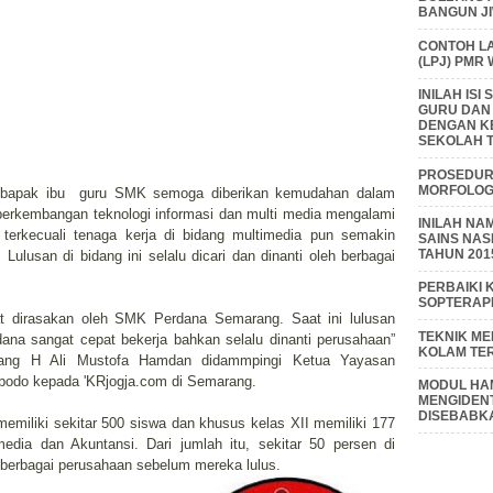
BANGUN J
CONTOH L
(LPJ) PMR
INILAH IS
GURU DAN
DENGAN K
SEKOLAH T
PROSEDUR 
MORFOLOGI
ang bapak ibu guru SMK semoga diberikan kemudahan dalam
ni, perkembangan teknologi informasi dan multi media mengalami
INILAH NA
erkecuali tenaga kerja di bidang multimedia pun semakin
SAINS NAS
TAHUN 201
 Lulusan di bidang ini selalu dicari dan dinanti oleh berbagai
PERBAIKI 
SOPTERAP
at dirasakan oleh SMK Perdana Semarang. Saat ini lulusan
TEKNIK M
na sangat cepat bekerja bahkan selalu dinanti perusahaan”
KOLAM TE
ang H Ali Mustofa
Hamdan didammpingi Ketua Yayasan
bodo kepada 'KRjogja.com di Semarang.
MODUL HAM
MENGIDENT
DISEBABK
memiliki sekitar 500 siswa dan khusus kelas XII memiliki 177
media dan Akuntansi. Dari jumlah itu, sekitar 50 persen di
 berbagai perusahaan sebelum mereka lulus.