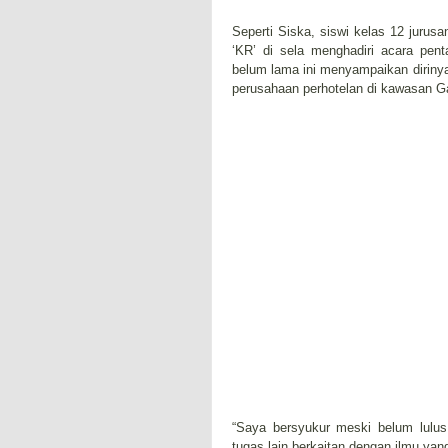
Seperti Siska, siswi kelas 12 jurusa
‘KR’ di sela menghadiri acara pent
belum lama ini menyampaikan dirinya
perusahaan perhotelan di kawasan 
“Saya bersyukur meski belum lulus
tugas lain berkaitan dengan ilmu yang