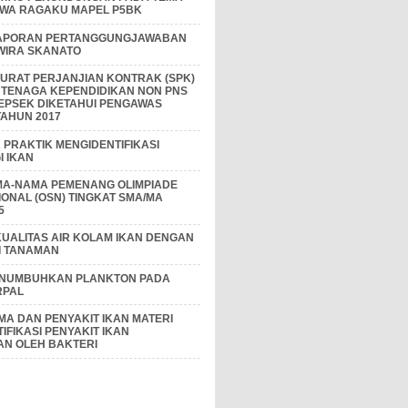
IWA RAGAKU MAPEL P5BK
APORAN PERTANGGUNGJAWABAN
 WIRA SKANATO
I SURAT PERJANJIAN KONTRAK (SPK)
 TENAGA KEPENDIDIKAN NON PNS
EPSEK DIKETAHUI PENGAWAS
AHUN 2017
PRAKTIK MENGIDENTIFIKASI
 IKAN
MA-NAMA PEMENANG OLIMPIADE
IONAL (OSN) TINGKAT SMA/MA
5
KUALITAS AIR KOLAM IKAN DENGAN
I TANAMAN
ENUMBUHKAN PLANKTON PADA
RPAL
A DAN PENYAKIT IKAN MATERI
IFIKASI PENYAKIT IKAN
AN OLEH BAKTERI