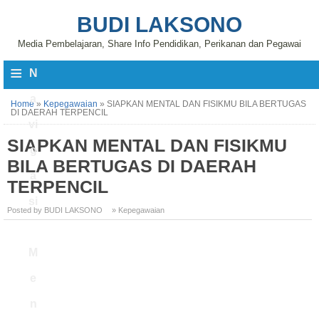
BUDI LAKSONO
Media Pembelajaran, Share Info Pendidikan, Perikanan dan Pegawai
≡
N
a
Home
»
Kepegawaian
»
SIAPKAN MENTAL DAN FISIKMU BILA BERTUGAS
DI DAERAH TERPENCIL
vi
SIAPKAN MENTAL DAN FISIKMU
g
BILA BERTUGAS DI DAERAH
a
TERPENCIL
si
Posted by BUDI LAKSONO
» Kepegawaian
M
e
n