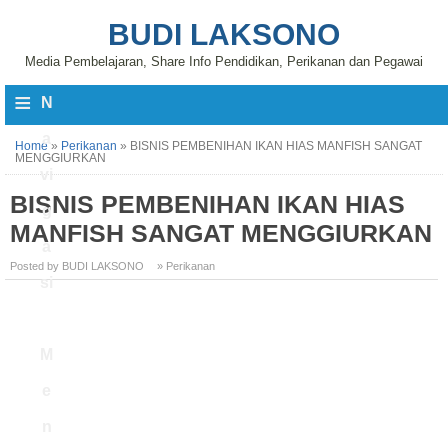
BUDI LAKSONO
Media Pembelajaran, Share Info Pendidikan, Perikanan dan Pegawai
≡
N
a
Home
»
Perikanan
»
BISNIS PEMBENIHAN IKAN HIAS MANFISH SANGAT
MENGGIURKAN
vi
BISNIS PEMBENIHAN IKAN HIAS
g
MANFISH SANGAT MENGGIURKAN
a
Posted by BUDI LAKSONO
» Perikanan
si
M
e
n