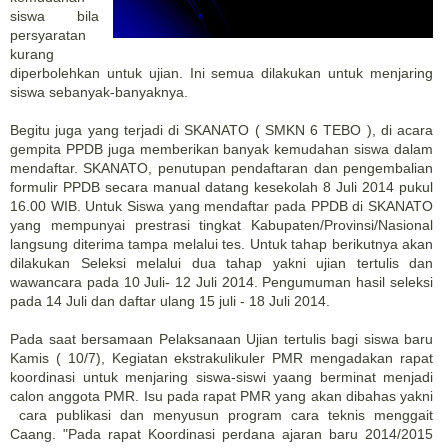
siswa bila
persyaratan
kurang
diperbolehkan untuk ujian. Ini semua dilakukan untuk menjaring
siswa sebanyak-banyaknya.
Begitu juga yang terjadi di SKANATO ( SMKN 6 TEBO ), di acara
gempita PPDB juga memberikan banyak kemudahan siswa dalam
mendaftar. SKANATO, penutupan pendaftaran dan pengembalian
formulir PPDB secara manual datang kesekolah 8 Juli 2014 pukul
16.00 WIB. Untuk Siswa yang mendaftar pada PPDB di SKANATO
yang mempunyai prestrasi tingkat Kabupaten/Provinsi/Nasional
langsung diterima tampa melalui tes. Untuk tahap berikutnya akan
dilakukan Seleksi melalui dua tahap yakni ujian tertulis dan
wawancara pada 10 Juli- 12 Juli 2014. Pengumuman hasil seleksi
pada 14 Juli dan daftar ulang 15 juli - 18 Juli 2014.
Pada saat bersamaan Pelaksanaan Ujian tertulis bagi siswa baru
Kamis ( 10/7), Kegiatan ekstrakulikuler PMR mengadakan rapat
koordinasi untuk menjaring siswa-siswi yaang berminat menjadi
calon anggota PMR. Isu pada rapat PMR yang akan dibahas yakni
cara publikasi dan menyusun program cara teknis menggait
Caang. "Pada rapat Koordinasi perdana ajaran baru 2014/2015