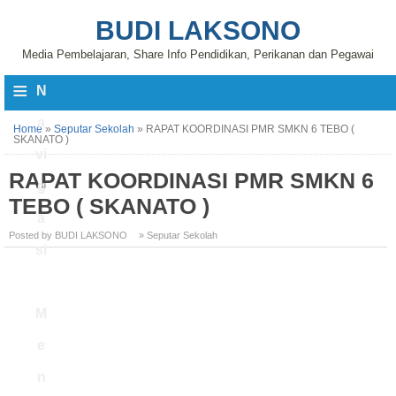
BUDI LAKSONO
Media Pembelajaran, Share Info Pendidikan, Perikanan dan Pegawai
≡
N
a
Home
»
Seputar Sekolah
»
RAPAT KOORDINASI PMR SMKN 6 TEBO (
SKANATO )
vi
RAPAT KOORDINASI PMR SMKN 6
g
TEBO ( SKANATO )
a
Posted by BUDI LAKSONO
» Seputar Sekolah
si
M
e
n