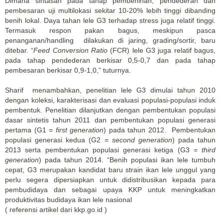
Dimana sintasan pada tahap pembenihan, pendederan dan
pembesaran uji multilokasi sekitar 10-20% lebih tinggi dibanding
benih lokal. Daya tahan lele G3 terhadap stress juga relatif tinggi.
Termasuk respon pakan bagus, meskipun pasca
penanganan/handling dilakukan di jaring, grading/sortir, baru
ditebar. “
Feed Conversion Ratio
(FCR) lele G3 juga relatif bagus,
pada tahap pendederan berkisar 0,5-0,7 dan pada tahap
pembesaran berkisar 0,9-1,0,” tuturnya.
Sharif menambahkan, penelitian lele G3 dimulai tahun 2010
dengan koleksi, karakterisasi dan evaluasi populasi-populasi induk
pembentuk. Penelitian dilanjutkan dengan pembentukan populasi
dasar sintetis tahun 2011 dan pembentukan populasi generasi
pertama (G1 =
first generation
) pada tahun 2012. Pembentukan
populasi generasi kedua (G2 =
second generation
) pada tahun
2013 serta pembentukan populasi generasi ketiga (G3 =
third
generation
) pada tahun 2014. “Benih populasi ikan lele tumbuh
cepat, G3 merupakan kandidat baru strain ikan lele unggul yang
perlu segera dipersiapkan untuk didistribusikan kepada para
pembudidaya dan sebagai upaya KKP untuk meningkatkan
produktivitas budidaya ikan lele nasional
( referensi artikel dari kkp.go.id )