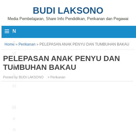
BUDI LAKSONO
Media Pembelajaran, Share Info Pendidikan, Perikanan dan Pegawai
≡
N
a
Home
»
Perikanan
»
PELEPASAN ANAK PENYU DAN TUMBUHAN BAKAU
vi
PELEPASAN ANAK PENYU DAN
g
TUMBUHAN BAKAU
a
Posted by BUDI LAKSONO
» Perikanan
si
M
e
n