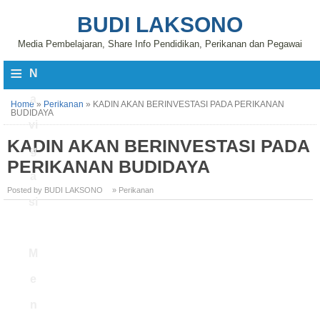
BUDI LAKSONO
Media Pembelajaran, Share Info Pendidikan, Perikanan dan Pegawai
≡
N
a
Home
»
Perikanan
»
KADIN AKAN BERINVESTASI PADA PERIKANAN
BUDIDAYA
vi
KADIN AKAN BERINVESTASI PADA
g
PERIKANAN BUDIDAYA
a
Posted by BUDI LAKSONO
» Perikanan
si
M
e
n