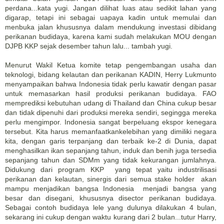
perdana...kata yugi. Jangan dilihat luas atau sedikit lahan yang
digarap, tetapi ini sebagai uapaya kadin untuk memulai dan
menbuka jalan khususnya dalam mendukung investasi dibidang
perikanan budidaya, karena kami sudah melakukan MOU dengan
DJPB KKP sejak desember tahun lalu... tambah yugi.
Menurut Wakil Ketua komite tetap pengembangan usaha dan
teknologi, bidang kelautan dan perikanan KADIN, Herry Lukmunto
menyampaikan bahwa Indonesia tidak perlu kawatir dengan pasar
untuk memasarkan hasil produksi perikanan budidaya. FAO
memprediksi kebutuhan udang di Thailand dan China cukup besar
dan tidak dipenuhi dari produksi mereka sendiri, segingga mereka
perlu mengimpor. Indonesia sangat berpeluang ekspor kenegara
tersebut. Kita harus memanfaatkankelebihan yang dimiliki negara
kita, dengan garis terpanjang dan terbaik ke-2 di Dunia, dapat
menghasilkan ikan sepanjang tahun, induk dan benih juga tersedia
sepanjang tahun dan SDMm yang tidak kekurangan jumlahnya.
Didukung dari program KKP yang tepat yaitu industrilisasi
perikanan dan kelautan, sinergis dari semua stake holder akan
mampu menjadikan bangsa Indonesia menjadi bangsa yang
besar dan disegani, khususnya disector perikanan budidaya.
Sebagai contoh budidaya lele yang dulunya dilakukan 4 bulan,
sekarang ini cukup dengan waktu kurang dari 2 bulan...tutur Harry,