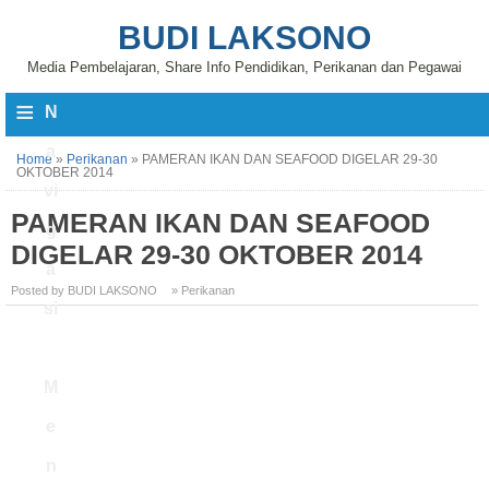
BUDI LAKSONO
Media Pembelajaran, Share Info Pendidikan, Perikanan dan Pegawai
≡
N
a
Home
»
Perikanan
»
PAMERAN IKAN DAN SEAFOOD DIGELAR 29-30
OKTOBER 2014
vi
PAMERAN IKAN DAN SEAFOOD
g
DIGELAR 29-30 OKTOBER 2014
a
Posted by BUDI LAKSONO
» Perikanan
si
M
e
n