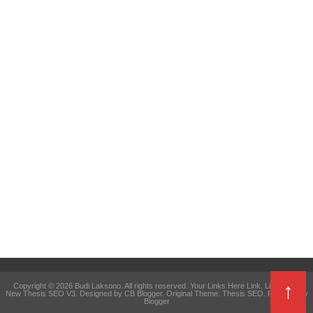
↑
Copyright ©
2026
Budi Laksono
. All rights reserved. Your Links Here
Link
.
Link Here
.
New Thesis SEO V3
. Designed by
CB Blogger
. Original Theme:
Thesis SEO
. Powered by
Blogger
CB