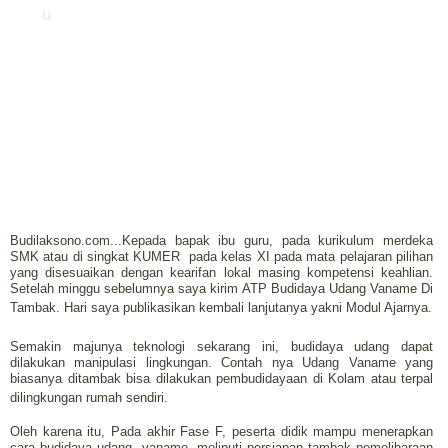
u
Budilaksono.com...Kepada bapak ibu guru, pada kurikulum merdeka
SMK atau di singkat KUMER pada kelas XI pada mata pelajaran pilihan
yang disesuaikan dengan kearifan lokal masing kompetensi keahlian.
Setelah minggu sebelumnya saya kirim ATP Budidaya Udang Vaname Di
Tambak. Hari saya publikasikan kembali lanjutanya yakni Modul Ajarnya.
Semakin majunya teknologi sekarang ini, budidaya udang dapat
dilakukan manipulasi lingkungan. Contah nya Udang Vaname yang
biasanya ditambak bisa dilakukan pembudidayaan di Kolam atau terpal
dilingkungan rumah sendiri.
Oleh karena itu, Pada akhir Fase F, peserta didik mampu menerapkan
cara budidaya udang vaname meliputi persiapan tambak pemeliharaan