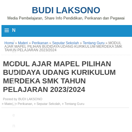
BUDI LAKSONO
Media Pembelajaran, Share Info Pendidikan, Perikanan dan Pegawai
≡
N
a
Home
»
Materi
»
Perikanan
»
Seputar Sekolah
»
Tentang Guru
»
MODUL
AJAR MAPEL PILIHAN BUDIDAYA UDANG KURIKULUM MERDEKA SMK
TAHUN PELAJARAN 2023/2024
vi
MODUL AJAR MAPEL PILIHAN
g
BUDIDAYA UDANG KURIKULUM
a
MERDEKA SMK TAHUN
si
PELAJARAN 2023/2024
Posted by BUDI LAKSONO
» Materi
M
,
» Perikanan
,
» Seputar Sekolah
,
» Tentang Guru
e
n