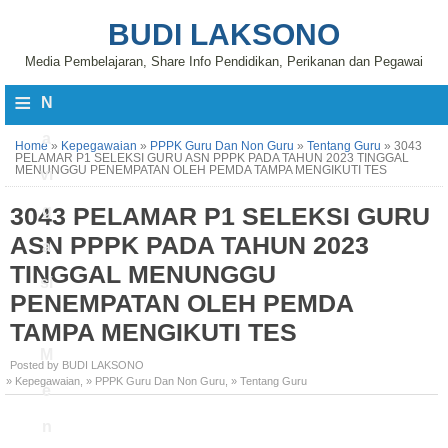
BUDI LAKSONO
Media Pembelajaran, Share Info Pendidikan, Perikanan dan Pegawai
≡
N
a
Home
»
Kepegawaian
»
PPPK Guru Dan Non Guru
»
Tentang Guru
»
3043
PELAMAR P1 SELEKSI GURU ASN PPPK PADA TAHUN 2023 TINGGAL
MENUNGGU PENEMPATAN OLEH PEMDA TAMPA MENGIKUTI TES
vi
3043 PELAMAR P1 SELEKSI GURU
g
ASN PPPK PADA TAHUN 2023
a
TINGGAL MENUNGGU
si
PENEMPATAN OLEH PEMDA
TAMPA MENGIKUTI TES
M
Posted by BUDI LAKSONO
» Kepegawaian
,
» PPPK Guru Dan Non Guru
,
» Tentang Guru
e
n