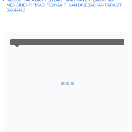
MODUL HAMA DAN PENYAKIT IKAN MATERI LANJUTAN
MENGIDENTIFIKASI PENYAKIT IKAN DISEBABKAN PARASIT
BAGIAN 2