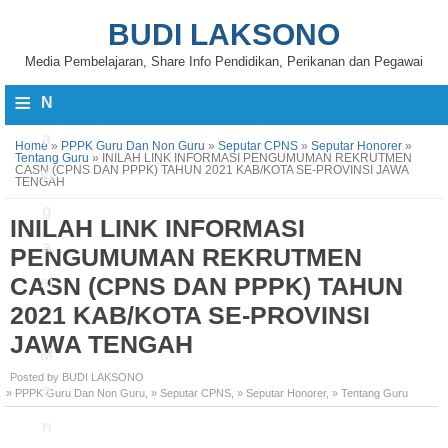
BUDI LAKSONO
Media Pembelajaran, Share Info Pendidikan, Perikanan dan Pegawai
≡
N
a
Home
»
PPPK Guru Dan Non Guru
»
Seputar CPNS
»
Seputar Honorer
»
Tentang Guru
»
INILAH LINK INFORMASI PENGUMUMAN REKRUTMEN
CASN (CPNS DAN PPPK) TAHUN 2021 KAB/KOTA SE-PROVINSI JAWA
vi
TENGAH
g
INILAH LINK INFORMASI
a
PENGUMUMAN REKRUTMEN
CASN (CPNS DAN PPPK) TAHUN
si
2021 KAB/KOTA SE-PROVINSI
JAWA TENGAH
M
Posted by BUDI LAKSONO
e
» PPPK Guru Dan Non Guru
,
» Seputar CPNS
,
» Seputar Honorer
,
» Tentang Guru
n