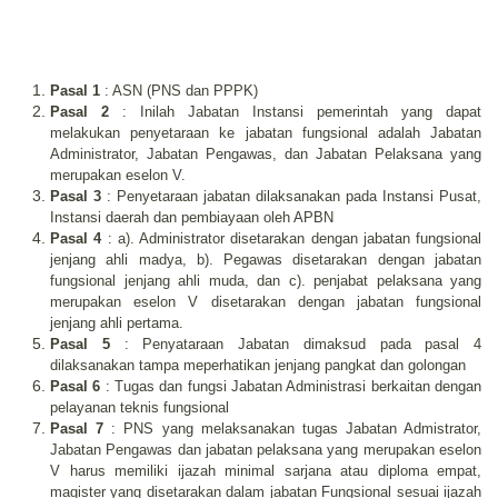
Pasal 1
: ASN (PNS dan PPPK)
Pasal 2
: Inilah Jabatan Instansi pemerintah yang dapat
melakukan penyetaraan ke jabatan fungsional adalah Jabatan
Administrator, Jabatan Pengawas, dan Jabatan Pelaksana yang
merupakan eselon V.
Pasal 3
: Penyetaraan jabatan dilaksanakan pada Instansi Pusat,
Instansi daerah dan pembiayaan oleh APBN
Pasal 4
: a). Administrator disetarakan dengan jabatan fungsional
jenjang ahli madya, b). Pegawas disetarakan dengan jabatan
fungsional jenjang ahli muda, dan c). penjabat pelaksana yang
merupakan eselon V disetarakan dengan jabatan fungsional
jenjang ahli pertama.
Pasal 5
: Penyataraan Jabatan dimaksud pada pasal 4
dilaksanakan tampa meperhatikan jenjang pangkat dan golongan
Pasal 6
: Tugas dan fungsi Jabatan Administrasi berkaitan dengan
pelayanan teknis fungsional
Pasal 7
: PNS yang melaksanakan tugas Jabatan Admistrator,
Jabatan Pengawas dan jabatan pelaksana yang merupakan eselon
V harus memiliki ijazah minimal sarjana atau diploma empat,
magister yang disetarakan dalam jabatan Fungsional sesuai ijazah