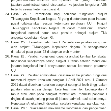
jabatan administrasi dapat disetarakan ke jabatan fungsional ASN
tertentu sesuai ketentuan pasal 4.
Pasal 24
: Pembinaan bagi penjabat fungsional prajurit
TNI/anggota Kepolisian Negara RI yang disetarakan pada instansi
pusat dilaksanakan sesuai ketentuan peraturan UU.
Prajurit
TNI/Anggota Kepolisian Negara RI dapat menduduki Jabatan
fungsional sampai batas usia pensiun sebagai prajurit TNI/
anggota Kepolisian Negari RI.
Pasal 25
: Ketentuan lebih lanjut Penyetaraan jabatan yang diisi
oleh prajurit TNI/anggota Kepolisian Negara RI sebagaimana
dimaksud pada pasal 23 ditetapkan oleh menteri.
Pasal 26
: Pejabat Fungsional dapat di angkat kembali ke jabatan
fungsional sebelumnya paling singkat 1 tahun setelah menduduki
jabatan fungsional hasil penyetaraan sesuai ketentuan peraturan
UU.
Pasal 27
: Pejabat administrasi disetarakan ke jabatan fungsional
memenuhi syarat kenaikan pangkat 1 April 2021 atau 1 Oktober
2021 dapat diberikan kenaikan pangkat setingkat lebih tinggi dalam
jabatan administrasi dengan ketentuan memiliki kepangkatan 4
tahun atau lebih pada pangkat terakhir atau memiliki pangkat 1
tingkat dibawah jenjang pakat di jabatan administrasi sebelumnya.
Penetapan Angka kredit diberikan setelah kenaikaan pangkatnya.
Pasal 28
: Pelaksanaan mekanisme koordinasi dan pengelolaan