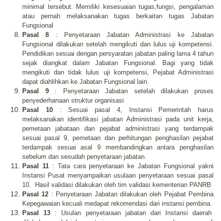
minimal tersebut. Memiliki kesesuaian tugas,fungsi, pengalaman
atau pernah melaksanakan tugas berkaitan tugas Jabatan
Fungsional
Pasal 8
: Penyetaraan Jabatan Administrasi ke Jabatan
Fungsional dilakukan setelah mengikuti dan lulus uji kompetensi.
Pendidikan sesuai dengan persyaratan jabatan paling lama 4 tahun
sejak diangkat dalam Jabatan Fungsional. Bagi yang tidak
mengikuti dan tidak lulus uji kompetensi, Pejabat Administrasi
dapat diahlihkan ke Jabatan Fungsional lain.
Pasal 9
: Penyetaraan Jabatan setelah dilakukan proses
penyederhanaan struktur organisasi
Pasal 10
: Sesuai pasal 4, Instansi Pemerintah harus
melaksanakan identifikasi jabatan Administrasi pada unit kerja,
pemetaan jabataan dan pejabat administrasi yang terdampak
sesuai pasal 9, pemetaan dan perhitungan penghasilan pejabat
terdampak sesuai asal 9 membandingkan antara penghasilan
sebelum dan sesudah penyetaraan jabatan.
Pasal 11
: Tata cara penyetaraan ke Jabatan Fungsional yakni
Instansi Pusat menyampaikan usulaan penyetaraan sesuai pasal
10.
Hasil validasi dilakukan oleh tim validasi kementerian PANRB
Pasal 12
: Penyetaraan Jabatan dilakukan oleh Pejabat Pembina
Kepegawaian kecuali medapat rekomendasi dari instansi pembina.
Pasal 13
: Usulan penyetaraan jabatan dari Instansi daerah