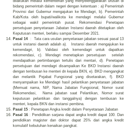
dilakukan melalui kementerian yang menyelenggarakan urusan di
bidang pemerintah dalam negeri dengan ketentuan : a) Pemerintah
Provinsi dari Gubernur mengajukan ke Mendagri, b). Pemerintah
Kab/Kota oleh bupati/walikota ke mendagri melalui Gubernur
sebagai wakil pemerintah pusat. Rekomendasi Penetapan
persetujuan penyetaraan Jabatan Instansi daerah ditetapkan oleh
Keputusan menteri, berlaku sampai Desember 2021.
Pasal 14
: Tata cara usulan penyetaraan jabatan sesuai pasal 13
untuk instansi daerah adalah a). Instansi daerah mengajukan ke
kemendagri, b). Validasi oleh kemendagri untuk dapatkan
rekomendasi, c). Mendagri menetapkan persetujuan setelah
mendapatkan pertimbangan tertulis dari mentari, d). Penetapan
persetujuan dari mendagri disampaikan Ke BKD Instansi daerah
dengan tembusan ke menteri dn kepala BKN, e). BKD mengangkat
dan melantik Pejabat Fungsional yang disetarakan, f). BKD
menyampaikan ke Mendagri hasil pelantikan penyetaraan jabatan
(Memuat nama, NIP, Nama Jabatan Fungsional, Nomor surat
Rekomendasi, Nama jabatan saat Pelantikan, Nomor surat
keputusan pelantikan dan tanggalnya) dengan tembusan ke
menteri, kepala BKN dan instansi pembina.
Pasal 15
: Penetapan Angka kredit dalam Penyetaraan Jabatan
Pasal 16
: Pendidikan sarjana dapat angka kredit dapat 100. Dan
pendidikan magister dan doktor dapat 25% dari angka kredit
komulatif kebutuhan kenaikan pangkat.