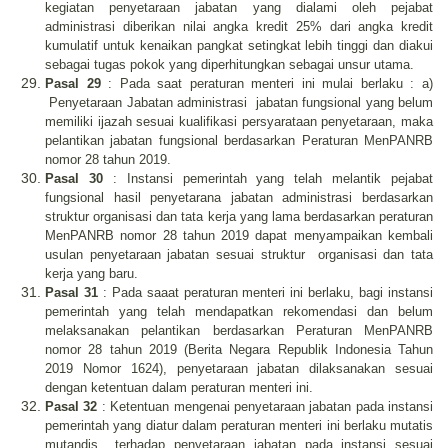
kegiatan penyetaraan jabatan yang dialami oleh pejabat
administrasi diberikan nilai angka kredit 25% dari angka kredit
kumulatif untuk kenaikan pangkat setingkat lebih tinggi dan diakui
sebagai tugas pokok yang diperhitungkan sebagai unsur utama.
Pasal 29
: Pada saat peraturan menteri ini mulai berlaku : a)
Penyetaraan Jabatan administrasi
jabatan fungsional yang belum
memiliki ijazah sesuai kualifikasi persyarataan penyetaraan, maka
pelantikan jabatan fungsional berdasarkan Peraturan MenPANRB
nomor 28 tahun 2019.
Pasal 30
: Instansi pemerintah yang telah melantik pejabat
fungsional hasil penyetarana jabatan administrasi berdasarkan
struktur organisasi dan tata kerja yang lama berdasarkan peraturan
MenPANRB nomor 28 tahun 2019 dapat menyampaikan kembali
usulan penyetaraan jabatan sesuai struktur
organisasi dan tata
kerja yang baru.
Pasal 31
: Pada saaat peraturan menteri ini berlaku, bagi instansi
pemerintah yang telah mendapatkan rekomendasi dan belum
melaksanakan pelantikan berdasarkan Peraturan MenPANRB
nomor 28 tahun 2019 (Berita Negara Republik Indonesia Tahun
2019 Nomor 1624), penyetaraan jabatan dilaksanakan sesuai
dengan ketentuan dalam peraturan menteri ini.
Pasal 32
: Ketentuan mengenai penyetaraan jabatan pada instansi
pemerintah yang diatur dalam peraturan menteri ini berlaku mutatis
mutandis
terhadap penyetaraan jabatan pada instansi sesuai