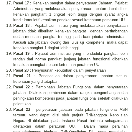
Pasal 17
: Kenaikan pangkat dalam penyetaraan Jabatan. Pejabat
Adminstrasi yang melaksanakan penyetaraan jabatan dapat diberi
kenaikan pangkant 1 tingkat lebih tinggi dengan syarat angka
kredit komulatif kenaikan pangkat sesuai ketentuan peraturan UU.
Pasal 18
: Pejabat adminitrasi yang melaksanakan penyetaraan
jabatan tidak diberikan kenaikan pangkat
dengan pertimbangan
sudah mencapai pangkat tertinggi pada karir jabatan administrasi,
Kecuali ada jabatan lowong dan lulus uji kompetensi maka dapat
kenaikan pangkat 1 tingkat lebih tinggi.
Pasal 19
: Pejabat administrasi yang menduduki pangkat lebih
rendah dari norma pangkat jenjang jabatan fungsional diberikan
kenaikan paangkat sesuai ketentuan peraturan UU.
Pasal 20 :
Penyusunan kebutuhan dalam penyetaraan
Pasal 21
: Penghasilan dalam penyetaraan jabatan sesuai
ketentuan yang ditetapkan
Pasal 22
: Pembinaan Jabatan Fungsional dalam penyetaraan
jabatan. Dilakukan pembinaan dalam rangka pengembangan dan
peningkatan kompetensi pada jabatan fungsional setelah dilakukan
pelantikan.
Pasal 23
: penyetaraan jabatan pada jabatan fungsional ASN
tertentu yang dapat diisi oleh prajurit TNI/anggota Kepolisian
Negara RI dilakukan pada Instansi Pusat Tertentu sebagaimana
ditetapkan dalam peraturan UU.
Dalam masa peralihan
penyederhanaan birokrasi TNI/Kepolisian RI
yang menduduki