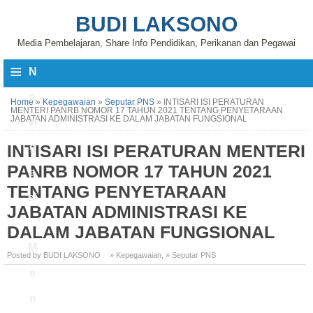
BUDI LAKSONO
Media Pembelajaran, Share Info Pendidikan, Perikanan dan Pegawai
≡
N
a
Home
»
Kepegawaian
»
Seputar PNS
»
INTISARI ISI PERATURAN
MENTERI PANRB NOMOR 17 TAHUN 2021 TENTANG PENYETARAAN
JABATAN ADMINISTRASI KE DALAM JABATAN FUNGSIONAL
vi
INTISARI ISI PERATURAN MENTERI
g
PANRB NOMOR 17 TAHUN 2021
a
TENTANG PENYETARAAN
si
JABATAN ADMINISTRASI KE
DALAM JABATAN FUNGSIONAL
M
Posted by BUDI LAKSONO
» Kepegawaian
,
» Seputar PNS
e
n