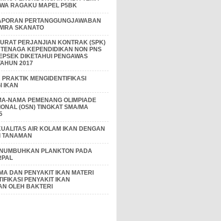
IWA RAGAKU MAPEL P5BK
APORAN PERTANGGUNGJAWABAN
 WIRA SKANATO
I SURAT PERJANJIAN KONTRAK (SPK)
 TENAGA KEPENDIDIKAN NON PNS
EPSEK DIKETAHUI PENGAWAS
AHUN 2017
PRAKTIK MENGIDENTIFIKASI
 IKAN
MA-NAMA PEMENANG OLIMPIADE
IONAL (OSN) TINGKAT SMA/MA
5
KUALITAS AIR KOLAM IKAN DENGAN
I TANAMAN
ENUMBUHKAN PLANKTON PADA
RPAL
A DAN PENYAKIT IKAN MATERI
IFIKASI PENYAKIT IKAN
AN OLEH BAKTERI