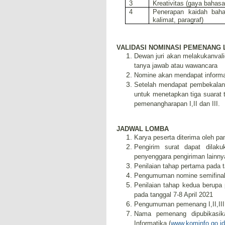
3
Kreativitas (gaya bahas
4
Penerapan kaidah bahas
kalimat, paragraf)
VALIDASI NOMINASI PEMENANG
Dewan juri akan melakukanval
tanya jawab atau wawancara
Nomine akan mendapat informas
Setelah mendapat pembekalan,
untuk menetapkan tiga suarat t
pemenangharapan I,II dan III.
JADWAL LOMBA
Karya peserta diterima oleh pa
Pengirim surat dapat dilak
penyenggara pengiriman lainny
Penilaian tahap pertama pada 
Pengumuman nomine semifinali
Penilaian tahap kedua berup
pada tanggal 7-8 April 2021
Pengumuman pemenang I,II,III d
Nama pemenang dipubikasika
Informatika (
www.kominfo.go.id