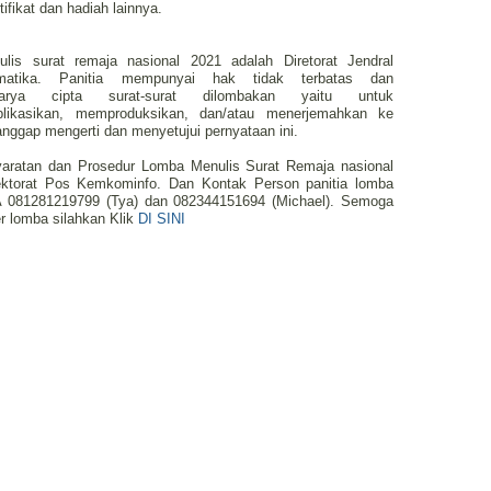
ifikat dan hadiah lainnya.
lis surat remaja nasional 2021 adalah Diretorat Jendral
matika. Panitia mempunyai hak tidak terbatas dan
arya cipta surat-surat dilombakan yaitu untuk
ublikasikan, memproduksikan, dan/atau menerjemahkan ke
anggap mengerti dan menyetujui pernyataan ini.
syaratan dan Prosedur Lomba Menulis Surat Remaja nasional
ektorat Pos Kemkominfo. Dan Kontak Person panitia lomba
A 081281219799 (Tya) dan 082344151694 (Michael). Semoga
r lomba silahkan Klik
DI SINI