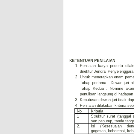
KETENTUAN PENILAIAN
Penilaian karya peserta dil
direktur Jendral Penyelenggara
Untuk menetapkan enam pemena
Tahap pertama : Dewan juri 
Tahap Kedua : Nomine akan 
penulisan langsung di hadapan j
Keputusan dewan juri tidak da
Penilaian dilakukan kriteria seb
No
Kriteria
1
Struktur surat (tanggal
san penutup, tanda tang
2.
Isi (Kesesuaian de
gagasan, koherensi, koh