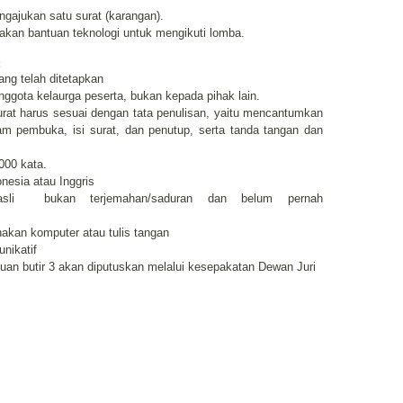
ngajukan satu surat (karangan).
akan bantuan teknologi untuk mengikuti lomba.
:
ang telah ditetapkan
ggota kelaurga peserta, bukan kepada pihak lain.
urat harus sesuai dengan tata penulisan, yaitu mencantumkan
am pembuka, isi surat, dan penutup, serta tanda tangan dan
000 kata.
nesia atau Inggris
sli
bukan terjemahan/saduran dan belum pernah
akan komputer atau tulis tangan
nikatif
tuan butir 3 akan diputuskan melalui kesepakatan Dewan Juri