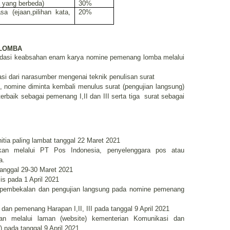
a yang berbeda)
30%
a (ejaan,pilihan kata,
20%
 LOMBA
idasi keabsahan enam karya nomine pemenang lomba melalui
i dari narasumber mengenai teknik penulisan surat
 nomine diminta kembali menulus surat (pengujian langsung)
erbaik sebagai pemenang I,II dan III serta tiga
surat sebagai
nitia paling lambat tanggal 22 Maret 2021
ukan melalui PT Pos Indonesia, penyelenggara pos atau
a.
tanggal 29-30 Maret 2021
s pada 1 April 2021
a pembekalan dan pengujian langsung pada nomine pemenang
an pemenang Harapan I,II, III pada tanggal 9 April 2021
n melalui laman (website) kementerian Komunikasi dan
) pada tanggal 9 April 2021.