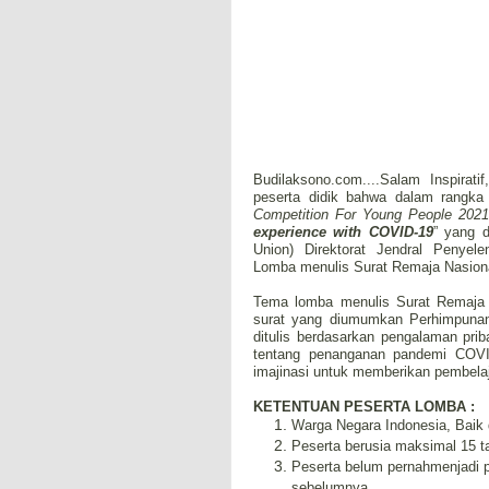
Budilaksono.com....Salam Inspirat
peserta didik bahwa dalam rangka 
Competition For Young People 2021
experience with COVID-19
” yang 
Union) Direktorat Jendral Penyel
Lomba menulis Surat Remaja Nasiona
Tema lomba menulis Surat Remaja N
surat yang diumumkan Perhimpunan
ditulis berdasarkan pengalaman priba
tentang penanganan pandemi COVID-
imajinasi untuk memberikan pembelaj
KETENTUAN PESERTA LOMBA :
Warga Negara Indonesia, Baik 
Peserta berusia maksimal 15 t
Peserta belum pernahmenjadi pe
sebelumnya.