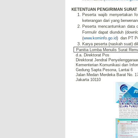
KETENTUAN PENGIRIMAN SURAT
Peserta wajib menyertakan fot
keterangan dari yang berwenang/
Peserta mencantumkan data dir
Formulir dapat diunduh (downl
(
www.kominfo.go.id
)
dan PT Po
Karya peserta (naskah suat) di
Panitia Lomba Menulis Surat Rem
d.a. Direktorat Pos
Direktorat Jendral Penyelenggaraa
Kementerian Komunikasi dan Infor
Gedung Sapta Pesona, Lantai 6
Jalan Medan Merdeka Barat No. 1
Jakarta 10110