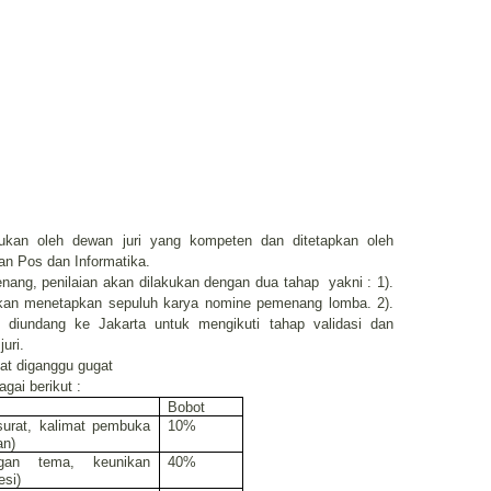
akukan oleh dewan juri yang kompeten dan ditetapkan oleh
an Pos dan Informatika.
ng, penilaian akan dilakukan dengan dua tahap
yakni : 1).
akan menetapkan sepuluh karya nomine pemenang lomba. 2).
diundang ke Jakarta untuk mengikuti tahap validasi dan
uri.
pat diganggu gugat
agai berikut :
Bobot
 surat, kalimat pembuka
10%
an)
ngan tema, keunikan
40%
esi)