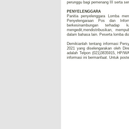
perunggu bagi pemenang III serta sert
PENYELENGGARA
Panitia penyelenggara Lomba menu
Penyelengaraan Pos dan Infor
berkesinambungan terhadap k
mengedit,mendistribusikan, memp
dalam bahasa lain. Peserta lomba di
Demikianlah tentang informasi Per
2021 yang diselengarakan oleh Dir
adalah Telpon (021)3835915, HP/W
informasi ini bermanfaat.
Untuk poste