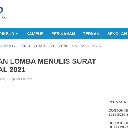
O
idikan,
DIKBUD
KAMPUS
PERIKANAN
TERNAK
SEKOLAH
▼
kolah
»
INILAH KETENTUAN LOMBA MENULIS SURAT REMAJA
AN LOMBA MENULIS SURAT
L 2021
erja
,
» Seputar Sekolah
PERSYARAT
CONTOH RP
2025/2026
RPP, ATP 
BULLYING