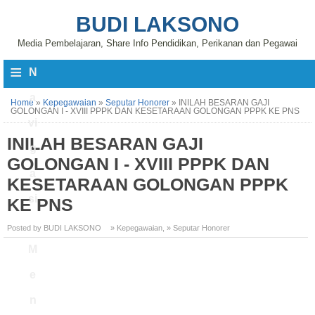
BUDI LAKSONO
Media Pembelajaran, Share Info Pendidikan, Perikanan dan Pegawai
≡
N
a
Home
»
Kepegawaian
»
Seputar Honorer
»
INILAH BESARAN GAJI
GOLONGAN I - XVIII PPPK DAN KESETARAAN GOLONGAN PPPK KE PNS
vi
INILAH BESARAN GAJI
g
GOLONGAN I - XVIII PPPK DAN
a
KESETARAAN GOLONGAN PPPK
si
KE PNS
Posted by BUDI LAKSONO
» Kepegawaian
,
» Seputar Honorer
M
e
n