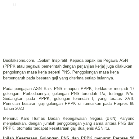
u
Budilaksono.com....Salam Inspiratif, Kepada bapak ibu Pegawai ASN
(PPPK atau pegawai pemerintah dengan perjanjian kerja) juga dilakukan
pengolongan masa kerja seperti PNS. Penggolongan masa kerja
berpengaruh pada besaran gaji yang diterima setiap bulannya.
Pada pengajian ASN Baik PNS maupun PPPK, terklaster menjadi 17
golongan. Perbedaannya, golongan PNS terendah 1/a, tertinggi IV/e.
Sedangkan pada PPPK, golongan terendah I, yang teratas XVII.
Perincian besaran gaji golongan PPPK di rumuskan pada Perpres 98
Tahun 2020
Menurut Karo Humas Badan Kepegawaian Negara (BKN) Paryono
menjelaskan, dengan jumlah penggolongan yang sama antara PNS dan
PPPK, otomatis terdapat kesetaraan gaji dua jenis ASN itu.
Inilah Kesetaraan Golongan PNS dan PPPK menurut Perpres 98